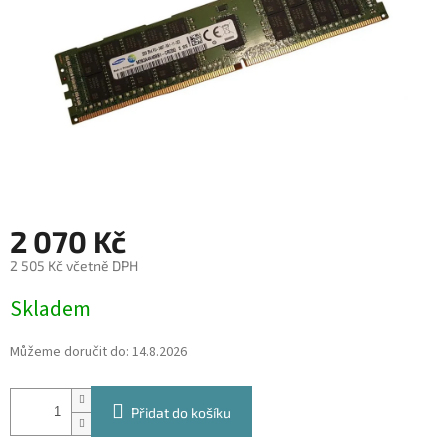
2 070 Kč
2 505 Kč včetně DPH
Měrná
Skladem
cena:
Můžeme doručit do:
14.8.2026
Přidat do košíku