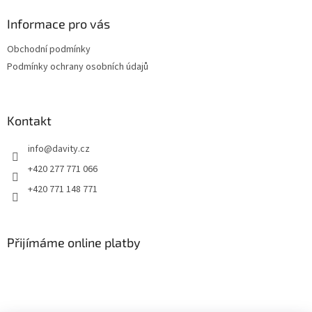
p
a
Informace pro vás
t
Obchodní podmínky
í
Podmínky ochrany osobních údajů
Kontakt
info
@
davity.cz
+420 277 771 066
+420 771 148 771
Přijímáme online platby