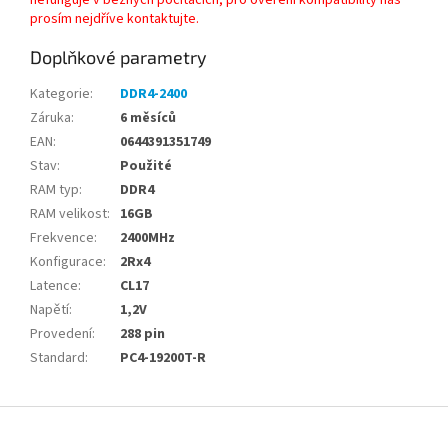
nefunguje v běžných počítačích, pro ověření kompatibility nás
prosím nejdříve kontaktujte.
Doplňkové parametry
Kategorie
:
DDR4-2400
Záruka
:
6 měsíců
EAN
:
0644391351749
Stav
:
Použité
RAM typ
:
DDR4
RAM velikost
:
16GB
Frekvence
:
2400MHz
Konfigurace
:
2Rx4
Latence
:
CL17
Napětí
:
1,2V
Provedení
:
288 pin
Standard
:
PC4-19200T-R
Z
á