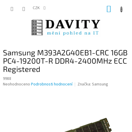
Přejít
NÁKUP
na
CZK
obsah
KOŠÍK
Samsung M393A2G40EB1-CRC 16GB
PC4-19200T-R DDR4-2400MHz ECC
Registered
9988
Průměrné
Neohodnoceno
Podrobnosti hodnocení
Značka:
Samsung
hodnocení
produktu
je
0,0
z
5
hvězdiček.