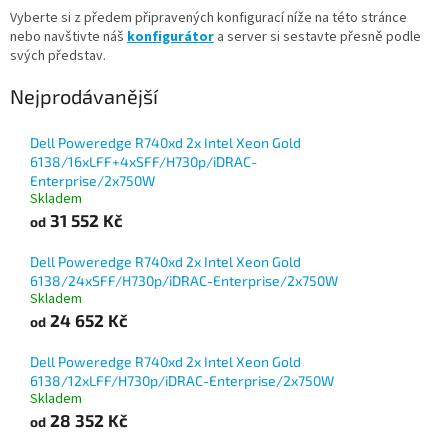
Vyberte si z předem připravených konfigurací níže na této stránce
nebo navštivte náš
konfigurátor
a server si sestavte přesně podle
svých představ.
Nejprodávanější
Dell Poweredge R740xd 2x Intel Xeon Gold
6138/16xLFF+4xSFF/H730p/iDRAC-
Enterprise/2x750W
Skladem
31 552 Kč
od
Dell Poweredge R740xd 2x Intel Xeon Gold
6138/24xSFF/H730p/iDRAC-Enterprise/2x750W
Skladem
24 652 Kč
od
Dell Poweredge R740xd 2x Intel Xeon Gold
6138/12xLFF/H730p/iDRAC-Enterprise/2x750W
Skladem
28 352 Kč
od