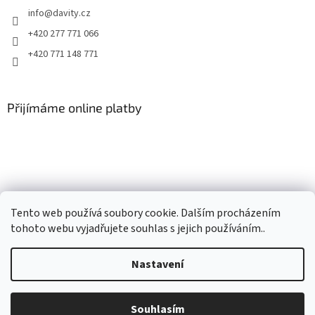
p
info
@
davity.cz
i
+420 277 771 066
s
u
+420 771 148 771
Přijímáme online platby
Tento web používá soubory cookie. Dalším procházením
tohoto webu vyjadřujete souhlas s jejich používáním..
Nastavení
Vytvořil Shoptet
Souhlasím
Copyright 2026
DAVITY
. Všechna práva vyhrazena.