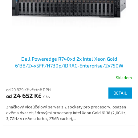
Dell Poweredge R740xd 2x Intel Xeon Gold
6138/24xSFF/H730p/iDRAC-Enterprise/2x750W
Skladem
od 29 829 Kč včetně DPH
DETAIL
24 652 Kč
od
/ ks
Značkový víceúčelový server s 2 sockety pro procesory, osazen
dvěma dvacetijádrovými procesory Intel Xeon Gold 6138 (2,0GHz,
3,7GHz v režimu turbo, 27MB cache),...