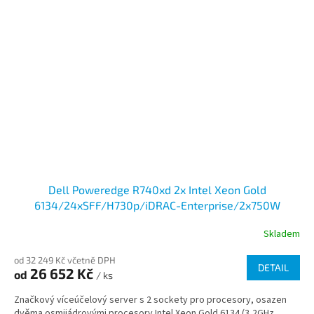
Dell Poweredge R740xd 2x Intel Xeon Gold
6134/24xSFF/H730p/iDRAC-Enterprise/2x750W
Skladem
od 32 249 Kč včetně DPH
DETAIL
26 652 Kč
od
/ ks
Značkový víceúčelový server s 2 sockety pro procesory, osazen
dvěma osmijádrovými procesory Intel Xeon Gold 6134 (3,2GHz,