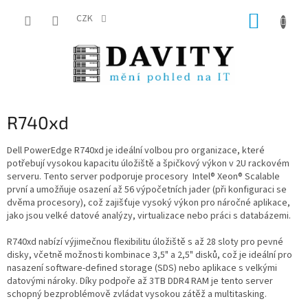
Přejít
NÁKUP
na
CZK
obsah
KOŠÍK
R740xd
Dell PowerEdge R740xd je ideální volbou pro organizace, které
potřebují vysokou kapacitu úložiště a špičkový výkon v 2U rackovém
serveru. Tento server podporuje procesory
Intel® Xeon® Scalable
první a
umožňuje osazení až 56 výpočetních jader (při konfiguraci se
dvěma procesory), což zajišťuje vysoký výkon pro náročné aplikace,
jako jsou velké datové analýzy, virtualizace nebo práci s databázemi.
R740xd nabízí výjimečnou flexibilitu úložiště s až 28 sloty pro pevné
disky, včetně možnosti kombinace 3,5" a 2,5" disků, což je ideální pro
nasazení software-defined storage (SDS) nebo aplikace s velkými
datovými nároky. Díky podpoře až 3TB DDR4 RAM je tento server
schopný bezproblémově zvládat vysokou zátěž a multitasking.