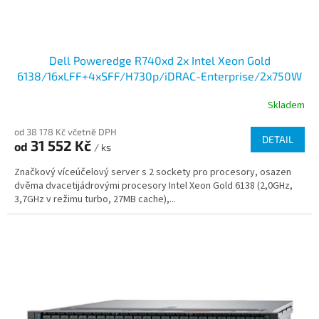
ů
Dell Poweredge R740xd 2x Intel Xeon Gold
6138/16xLFF+4xSFF/H730p/iDRAC-Enterprise/2x750W
Skladem
od 38 178 Kč včetně DPH
DETAIL
31 552 Kč
od
/ ks
Značkový víceúčelový server s 2 sockety pro procesory, osazen
dvěma dvacetijádrovými procesory Intel Xeon Gold 6138 (2,0GHz,
3,7GHz v režimu turbo, 27MB cache),...