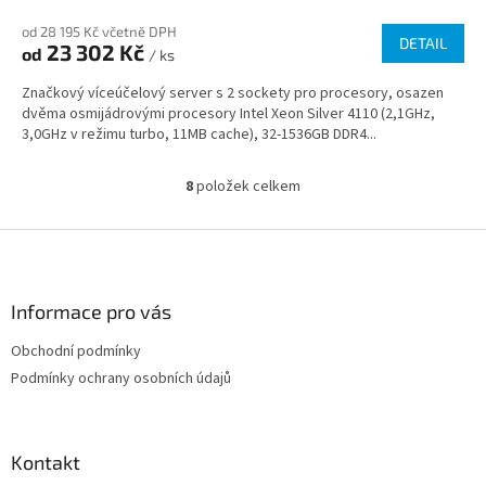
od 28 195 Kč včetně DPH
DETAIL
23 302 Kč
od
/ ks
Značkový víceúčelový server s 2 sockety pro procesory, osazen
dvěma osmijádrovými procesory Intel Xeon Silver 4110 (2,1GHz,
3,0GHz v režimu turbo, 11MB cache), 32-1536GB DDR4...
8
položek celkem
O
v
l
Z
á
á
d
p
a
a
Informace pro vás
c
t
í
Obchodní podmínky
í
p
Podmínky ochrany osobních údajů
r
v
k
y
Kontakt
v
ý