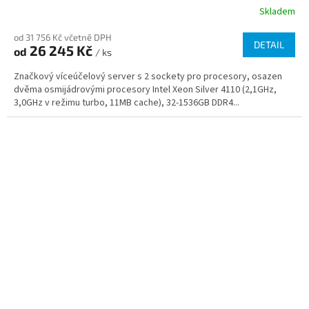
Skladem
od 31 756 Kč včetně DPH
DETAIL
26 245 Kč
od
/ ks
Značkový víceúčelový server s 2 sockety pro procesory, osazen
dvěma osmijádrovými procesory Intel Xeon Silver 4110 (2,1GHz,
3,0GHz v režimu turbo, 11MB cache), 32-1536GB DDR4...