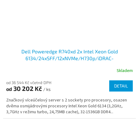
Dell Poweredge R740xd 2x Intel Xeon Gold
6134/24xSFF/12xNVMe/H730p/iDRAC-
Enterprise/2x750W
Skladem
od 36 544 Kč včetně DPH
DETAIL
30 202 Kč
od
/ ks
Značkový víceúčelový server s 2 sockety pro procesory, osazen
dvěma osmijádrovými procesory Intel Xeon Gold 6134 (3,2GHz,
3,7GHz v režimu turbo, 24,75MB cache), 32-1536GB DDR4...