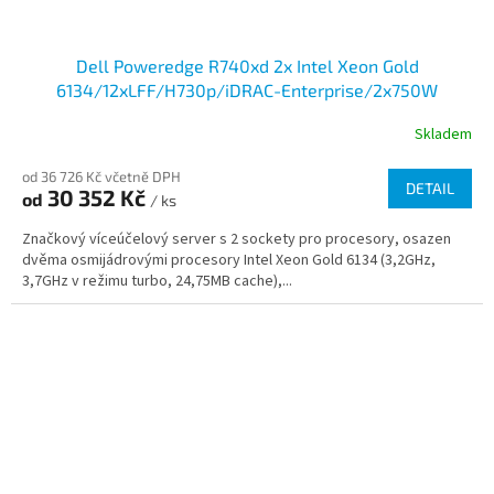
Dell Poweredge R740xd 2x Intel Xeon Gold
6134/12xLFF/H730p/iDRAC-Enterprise/2x750W
Skladem
od 36 726 Kč včetně DPH
DETAIL
30 352 Kč
od
/ ks
Značkový víceúčelový server s 2 sockety pro procesory, osazen
dvěma osmijádrovými procesory Intel Xeon Gold 6134 (3,2GHz,
3,7GHz v režimu turbo, 24,75MB cache),...