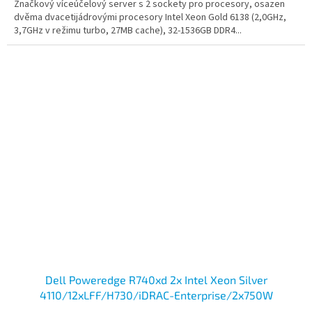
Značkový víceúčelový server s 2 sockety pro procesory, osazen
dvěma dvacetijádrovými procesory Intel Xeon Gold 6138 (2,0GHz,
3,7GHz v režimu turbo, 27MB cache), 32-1536GB DDR4...
Dell Poweredge R740xd 2x Intel Xeon Silver
4110/12xLFF/H730/iDRAC-Enterprise/2x750W