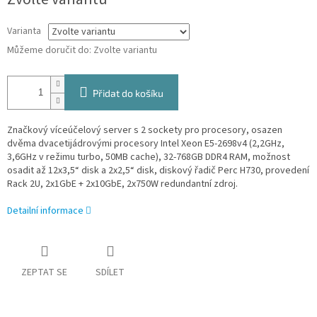
cena:
Varianta
Můžeme doručit do:
Zvolte variantu
Přidat do košíku
Značkový víceúčelový server s 2 sockety pro procesory, osazen
dvěma dvacetijádrovými procesory Intel Xeon E5-2698v4 (2,2GHz,
3,6GHz v režimu turbo, 50MB cache), 32-768GB DDR4 RAM
, možnost
osadit až 12x3,5“ disk a 2x2,5“ disk, diskový řadič Perc H730, provedení
Rack 2U, 2x1GbE + 2x10GbE, 2x750W redundantní zdroj.
Detailní informace
ZEPTAT SE
SDÍLET