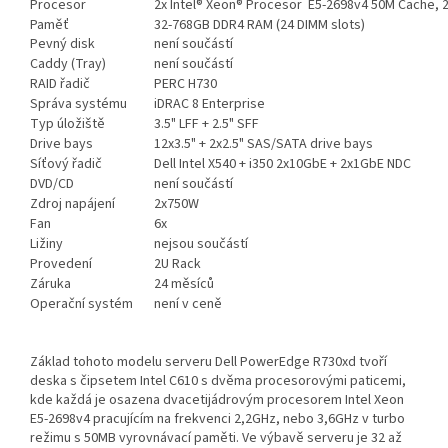
Procesor
2x Intel® Xeon® Procesor
E5-2698v4 50M Cache, 
Paměť
32-768GB DDR4 RAM (24 DIMM slots)
Pevný disk
není součástí
Caddy (Tray)
není součástí
RAID řadič
PERC H730
Správa systému
iDRAC 8 Enterprise
Typ úložiště
3.5" LFF + 2.5" SFF
Drive bays
12x3.5" + 2x2.5" SAS/SATA drive bays
Síťový řadič
Dell Intel X540 + i350 2x10GbE + 2x1GbE NDC
DVD/CD
není součástí
Zdroj napájení
2x750W
Fan
6x
Ližiny
nejsou součástí
Provedení
2U Rack
Záruka
24 měsíců
Operační systém
není v ceně
Základ tohoto modelu serveru Dell PowerEdge R730xd tvoří
deska s čipsetem Intel C610 s dvěma procesorovými paticemi,
kde každá je osazena dvacetijádrovým procesorem Intel Xeon
E5-2698v4 pracujícím na frekvenci 2,2GHz, nebo 3,6GHz v turbo
režimu s 50MB vyrovnávací paměti. Ve výbavě serveru je 32 až