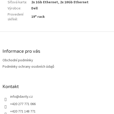
Síťová karta
:
2x 1Gb Ethernet, 2x 10Gb Ethernet
Výrobce
:
Dell
Provedení
19" rack
skříně
:
Z
á
p
a
Informace pro vás
t
Obchodní podmínky
í
Podmínky ochrany osobních údajů
Kontakt
info
@
davity.cz
+420 277 771 066
+420 771 148 771