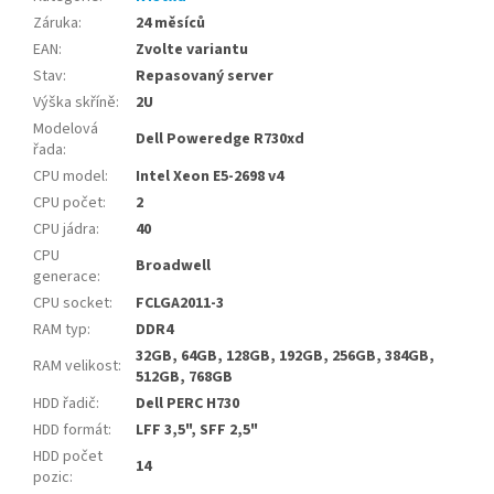
Záruka
:
24 měsíců
EAN
:
Zvolte variantu
Stav
:
Repasovaný server
Výška skříně
:
2U
Modelová
Dell Poweredge R730xd
řada
:
CPU model
:
Intel Xeon E5-2698 v4
CPU počet
:
2
CPU jádra
:
40
CPU
Broadwell
generace
:
CPU socket
:
FCLGA2011-3
RAM typ
:
DDR4
32GB, 64GB, 128GB, 192GB, 256GB, 384GB,
RAM velikost
:
512GB, 768GB
HDD řadič
:
Dell PERC H730
HDD formát
:
LFF 3,5", SFF 2,5"
HDD počet
14
pozic
: