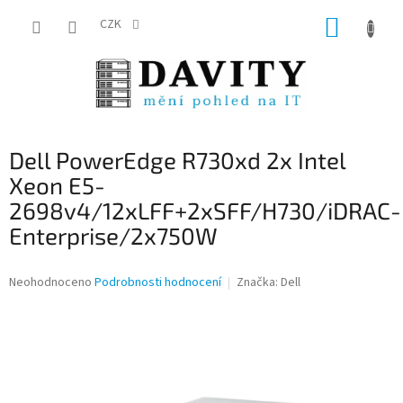
Přejít
NÁKUP
na
CZK
obsah
KOŠÍK
Dell PowerEdge R730xd 2x Intel
Xeon E5-
2698v4/12xLFF+2xSFF/H730/iDRAC-
Enterprise/2x750W
Průměrné
Neohodnoceno
Podrobnosti hodnocení
Značka:
Dell
hodnocení
produktu
je
0,0
z
5
hvězdiček.