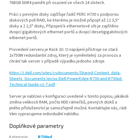
768GB DDR4 paměti při osazení ve všech 24 slotech.
Práci s pevnými disky zajišťuje řadič PERC H730 s podporou
diskových polí RAID, ke kterému je možné připojit až 12 3,5“
disky a 2 2,5" disky, Připojení k ethernetové síti je zajištěno
dvojicí gigabitových ethernet portů a dvojicí desetigigabitových
ethernet portů.
Provedení serveru je Rack 2U. O napájení přístroje se stará
2x750W redundantní zdroj, který je vyměnitelný za provozu a
chrání tak server v případě výpadku jednoho zdroje.
https://i.dell.com/sites/csdocuments/Shared-Content_data-
Sheets_Documents/en/us/Dell-PowerEdge-R730-and-R730xd-
Technical-Guide-v1-7.pdf
Server je nabízen v konfiguraci uvedené v tomto popisu, jakákoli
změna velikosti RAM, počtu HDD rámečků, pevných disků a
jiného příslušenství je samozřejmě možná. Kontaktujte nás, rádi
Vám vypracujeme individuální nabídku.
Doplňkové parametry
Kategorie
:
R730xd