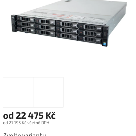
od
22 475 Kč
od
27 195 Kč
včetně DPH
Měrná
Zvolte variantu