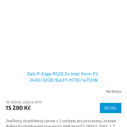
Dell P-Edge R520 2x Intel Xeon E5-
2430/32GB/8xLFF/H710/1x750W
Na dotaz
18 489 Kč včetně DPH
15 280 Kč
DETAIL
Značkový víceúčelový server s 2 sockety pro procesory, osazen
dvěma šestijádrovými procesory Intel Xeon E5-2430 (2,2GHz, 2,7