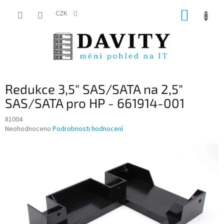
Přejít
NÁKUP
na
CZK
obsah
KOŠÍK
Redukce 3,5" SAS/SATA na 2,5"
SAS/SATA pro HP - 661914-001
81004
Průměrné
Neohodnoceno
Podrobnosti hodnocení
hodnocení
produktu
je
0,0
z
5
hvězdiček.