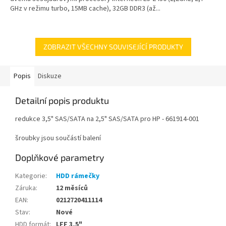
GHz v režimu turbo, 15MB cache), 32GB DDR3 (až...
ZOBRAZIT VŠECHNY SOUVISEJÍCÍ PRODUKTY
Popis
Diskuze
Detailní popis produktu
redukce 3,5" SAS/SATA na 2,5" SAS/SATA pro HP - 661914-001
šroubky jsou součástí balení
Doplňkové parametry
Kategorie
:
HDD rámečky
Záruka
:
12 měsíců
EAN
:
0212720411114
Stav
:
Nové
HDD formát
:
LFF 3,5"