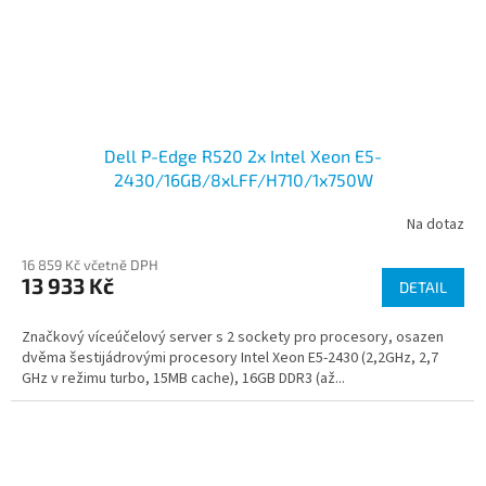
Dell P-Edge R520 2x Intel Xeon E5-
2430/16GB/8xLFF/H710/1x750W
Na dotaz
16 859 Kč včetně DPH
13 933 Kč
DETAIL
Značkový víceúčelový server s 2 sockety pro procesory, osazen
dvěma šestijádrovými procesory Intel Xeon E5-2430 (2,2GHz, 2,7
GHz v režimu turbo, 15MB cache), 16GB DDR3 (až...