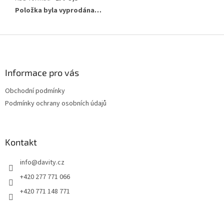
Položka byla vyprodána…
Z
á
p
a
Informace pro vás
t
Obchodní podmínky
í
Podmínky ochrany osobních údajů
Kontakt
info
@
davity.cz
+420 277 771 066
+420 771 148 771