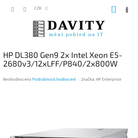
Přejít
NÁKUP
na
CZK
obsah
KOŠÍK
HP DL380 Gen9 2x Intel Xeon E5-
2680v3/12xLFF/P840/2x800W
Průměrné
Neohodnoceno
Podrobnosti hodnocení
Značka:
HP Enterprise
hodnocení
produktu
je
0,0
z
5
hvězdiček.