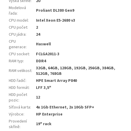
Výška skříně
:
2U
Modelová
Proliant DL380 Gen9
řada
:
CPU model
:
Intel Xeon E5-2680 v3
CPU počet
:
2
CPU jádra
:
24
CPU
Haswell
generace
:
CPU socket
:
FCLGA2011-3
RAM typ
:
DDR4
32GB, 64GB, 128GB, 192GB, 256GB, 384GB,
RAM velikost
:
512GB, 768GB
HDD řadič
:
HPE Smart Array P840
HDD formát
:
LFF 3,5"
HDD počet
12
pozic
:
Síťová karta
:
4x 1Gb Ethernet, 2x 10Gb SFP+
Výrobce
:
HP Enterprise
Provedení
19" rack
skříně
: