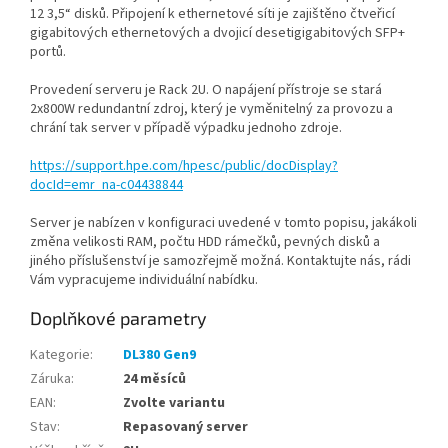
12 3,5“ disků. Připojení k ethernetové síti je zajištěno čtveřicí
gigabitových ethernetových a dvojicí desetigigabitových SFP+
portů.
Provedení serveru je Rack 2U. O napájení přístroje se stará
2x800W redundantní zdroj, který je vyměnitelný za provozu a
chrání tak server v případě výpadku jednoho zdroje.
https://support.hpe.com/hpesc/public/docDisplay?
docId=emr_na-c04438844
Server je nabízen v konfiguraci uvedené v tomto popisu, jakákoli
změna velikosti RAM, počtu HDD rámečků, pevných disků a
jiného příslušenství je samozřejmě možná. Kontaktujte nás, rádi
Vám vypracujeme individuální nabídku.
Doplňkové parametry
Kategorie
:
DL380 Gen9
Záruka
:
24 měsíců
EAN
:
Zvolte variantu
Stav
:
Repasovaný server