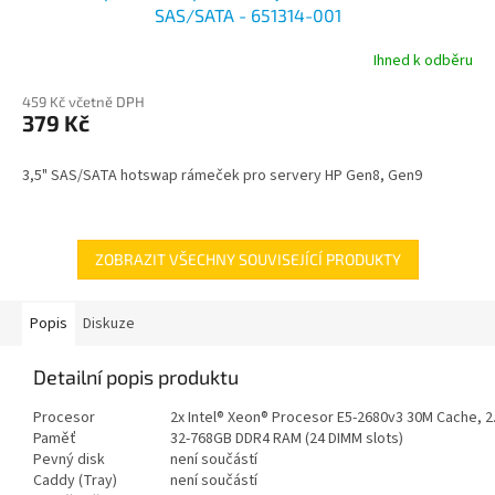
SAS/SATA - 651314-001
Ihned k odběru
459 Kč včetně DPH
379 Kč
3,5" SAS/SATA hotswap rámeček pro servery HP Gen8, Gen9
ZOBRAZIT VŠECHNY SOUVISEJÍCÍ PRODUKTY
Popis
Diskuze
Detailní popis produktu
Procesor
2x Intel® Xeon® Procesor E5-2680v3 30M Cache, 2
Paměť
32-768GB DDR4 RAM (24 DIMM slots)
Pevný disk
není součástí
Caddy (Tray)
není součástí