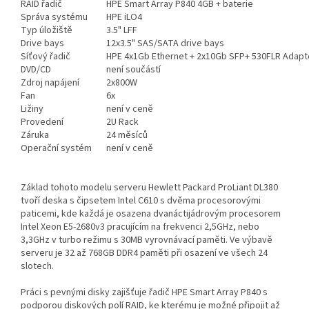
RAID řadič
HPE Smart Array P840 4GB + baterie
Správa systému
HPE iLO4
Typ úložiště
3.5" LFF
Drive bays
12x3.5" SAS/SATA drive bays
Síťový řadič
HPE 4x1Gb Ethernet + 2x10Gb SFP+ 530FLR Adapt
DVD/CD
není součástí
Zdroj napájení
2x800W
Fan
6x
Ližiny
není v ceně
Provedení
2U Rack
Záruka
24 měsíců
Operační systém
není v ceně
Základ tohoto modelu serveru Hewlett Packard ProLiant DL380
tvoří deska s čipsetem Intel C610 s dvěma procesorovými
paticemi, kde každá je osazena dvanáctijádrovým procesorem
Intel Xeon E5-2680v3 pracujícím na frekvenci 2,5GHz, nebo
3,3GHz v turbo režimu s 30MB vyrovnávací paměti. Ve výbavě
serveru je 32 až 768GB DDR4 paměti při osazení ve všech 24
slotech.
Práci s pevnými disky zajišťuje řadič HPE Smart Array P840 s
podporou diskových polí RAID, ke kterému je možné připojit až