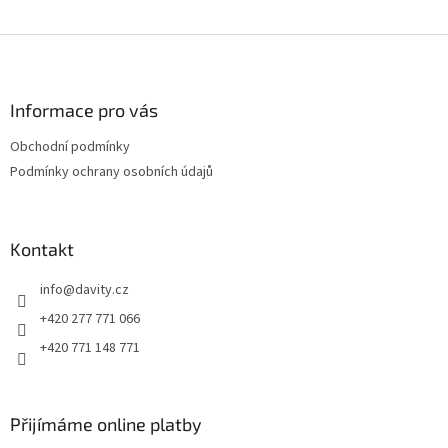
Z
á
p
a
Informace pro vás
t
Obchodní podmínky
í
Podmínky ochrany osobních údajů
Kontakt
info
@
davity.cz
+420 277 771 066
+420 771 148 771
Přijímáme online platby