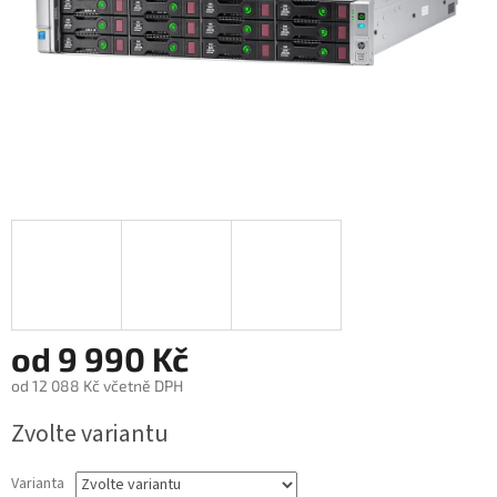
od
9 990 Kč
od
12 088 Kč
včetně DPH
Měrná
Zvolte variantu
cena:
Varianta