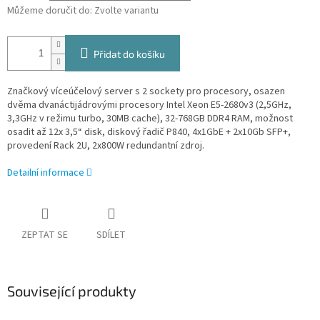
Můžeme doručit do:
Zvolte variantu
Přidat do košíku
Značkový víceúčelový server s 2 sockety pro procesory, osazen
dvěma dvanáctijádrovými procesory Intel Xeon E5-2680v3 (2,5GHz,
3,3GHz v režimu turbo, 30MB cache), 32-768GB DDR4 RAM, možnost
osadit až 12x 3,5“ disk, diskový řadič P840, 4x1GbE + 2x10Gb SFP+,
provedení Rack 2U, 2x800W redundantní zdroj.
Detailní informace
ZEPTAT SE
SDÍLET
Související produkty