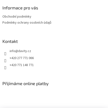
í
p
í
p
a
Informace pro vás
r
t
v
Obchodní podmínky
í
k
Podmínky ochrany osobních údajů
y
v
ý
p
Kontakt
i
s
info
@
davity.cz
u
+420 277 771 066
+420 771 148 771
Přijímáme online platby