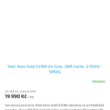
Intel Xeon Gold 5318N 24-Core, 36M Cache, 2.10GHz -
SRKXG
Skladem
24 188 Kč včetně DPH
19 990 Kč
/ ks
Serverový procesor Intel Xeon Gold 5318N založený na architektuře
Ice Lake, dvacetčtyři fyzických jader, podpora HyperThreading (48