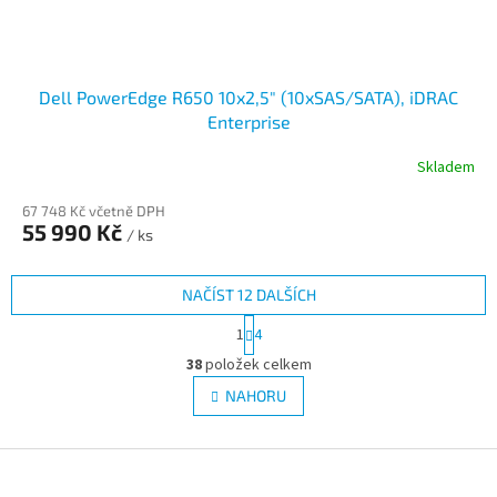
Dell PowerEdge R650 10x2,5" (10xSAS/SATA), iDRAC
Enterprise
Skladem
67 748 Kč včetně DPH
55 990 Kč
/ ks
NAČÍST 12 DALŠÍCH
S
1
4
t
O
r
38
položek celkem
v
á
l
NAHORU
n
á
k
d
o
v
Z
a
á
c
á
n