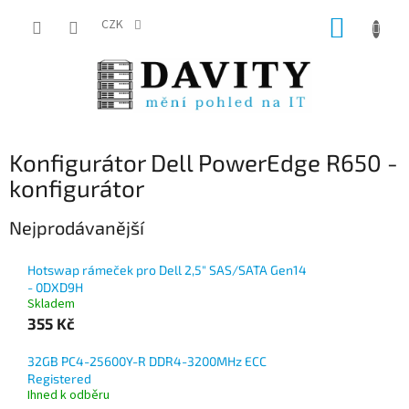
Přejít
NÁKUP
na
CZK
obsah
KOŠÍK
Konfigurátor Dell PowerEdge R650 -
konfigurátor
Nejprodávanější
Hotswap rámeček pro Dell 2,5" SAS/SATA Gen14
- 0DXD9H
Skladem
355 Kč
32GB PC4-25600Y-R DDR4-3200MHz ECC
Registered
Ihned k odběru