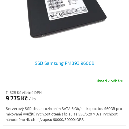
p
r
o
d
u
k
t
ů
SSD Samsung PM893 960GB
Ihned k odběru
11 828 Kč včetně DPH
9 775 Kč
/ ks
Serverový SSD disk s rozhraním SATA 6 Gb/s a kapacitou 960GB pro
mixované využití, rychlost čtení/zápisu až 550/520 MB/s, rychlost
náhodného 4k čtení/zápisu 98000/30000 IOPS.