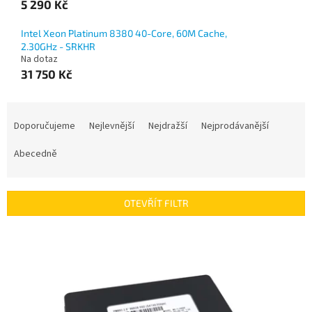
5 290 Kč
Intel Xeon Platinum 8380 40-Core, 60M Cache,
2.30GHz - SRKHR
Na dotaz
31 750 Kč
Ř
a
Doporučujeme
Nejlevnější
Nejdražší
Nejprodávanější
z
e
Abecedně
n
í
p
OTEVŘÍT FILTR
r
o
V
d
ý
u
p
k
i
t
s
ů