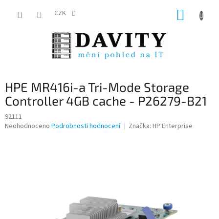
Přejít
NÁKUP
na
CZK
obsah
KOŠÍK
HPE MR416i-a Tri-Mode Storage
Controller 4GB cache - P26279-B21
92111
Průměrné
Neohodnoceno
Podrobnosti hodnocení
Značka:
HP Enterprise
hodnocení
produktu
je
0,0
z
5
hvězdiček.