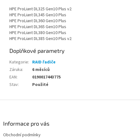
HPE ProLiant DL325 Gen10 Plus v2
HPE ProLiant DL345 Gen10 Plus
HPE ProLiant DL360 Gen10 Plus
HPE ProLiant DL365 Gen10 Plus
HPE ProLiant DL380 Gen10 Plus
HPE ProLiant DL385 Gen10 Plus v2
Doplňkové parametry
Kategorie
:
RAID řadiče
Záruka
:
6 měsíců
EAN
:
0190017443775
Stav
:
Použité
Z
á
p
a
Informace pro vás
t
Obchodní podmínky
í