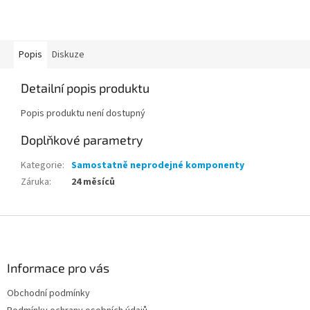
Popis
Diskuze
Detailní popis produktu
Popis produktu není dostupný
Doplňkové parametry
Kategorie
:
Samostatně neprodejné komponenty
Záruka
:
24 měsíců
Z
á
p
a
Informace pro vás
t
Obchodní podmínky
í