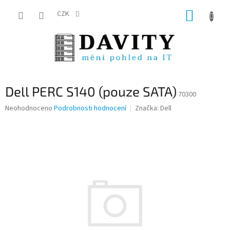
Přejít
NÁKUP
na
CZK
obsah
KOŠÍK
Dell PERC S140 (pouze SATA)
70300
Průměrné
Neohodnoceno
Podrobnosti hodnocení
Značka:
Dell
hodnocení
produktu
je
0,0
z
5
hvězdiček.