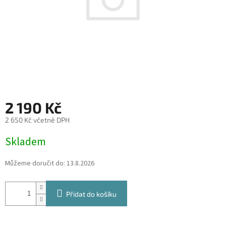
2 190 Kč
2 650 Kč včetně DPH
Měrná
Skladem
cena:
Můžeme doručit do:
13.8.2026
Přidat do košíku