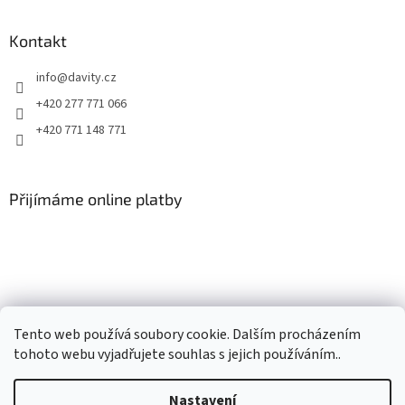
Kontakt
info
@
davity.cz
+420 277 771 066
+420 771 148 771
Přijímáme online platby
Tento web používá soubory cookie. Dalším procházením
tohoto webu vyjadřujete souhlas s jejich používáním..
Nastavení