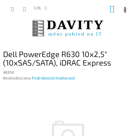
Přejít
NÁKUP
na
CZK
obsah
KOŠÍK
Dell PowerEdge R630 10x2,5"
(10xSAS/SATA), iDRAC Express
46304
Průměrné
Neohodnoceno
Podrobnosti hodnocení
hodnocení
produktu
je
0,0
z
5
hvězdiček.