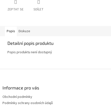
ZEPTAT SE
SDÍLET
Popis
Diskuze
Detailní popis produktu
Popis produktu není dostupný
Z
á
p
a
Informace pro vás
t
Obchodní podmínky
í
Podmínky ochrany osobních údajů