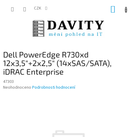
Přejít
NÁKUP
na
CZK
obsah
KOŠÍK
Dell PowerEdge R730xd
12x3,5"+2x2,5" (14xSAS/SATA),
iDRAC Enterprise
47303
Průměrné
Neohodnoceno
Podrobnosti hodnocení
hodnocení
produktu
je
0,0
z
5
hvězdiček.