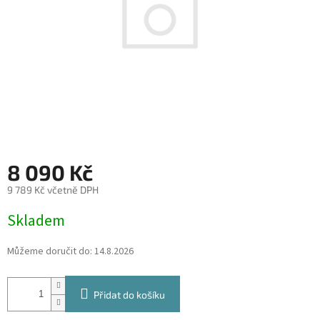
8 090 Kč
9 789 Kč včetně DPH
Měrná
Skladem
cena:
Můžeme doručit do:
14.8.2026
Přidat do košíku