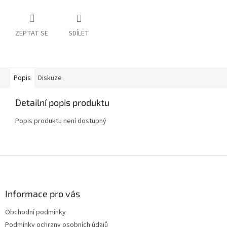
ZEPTAT SE
SDÍLET
Popis
Diskuze
Detailní popis produktu
Popis produktu není dostupný
Z
á
p
a
Informace pro vás
t
Obchodní podmínky
í
Podmínky ochrany osobních údajů