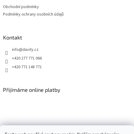
t
Obchodní podmínky
í
Podmínky ochrany osobních údajů
Kontakt
info
@
davity.cz
+420 277 771 066
+420 771 148 771
Přijímáme online platby