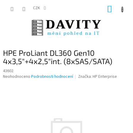
Přejít
NÁKUP
na
CZK
obsah
KOŠÍK
HPE ProLiant DL360 Gen10
4x3,5"+4x2,5"int. (8xSAS/SATA)
43602
Průměrné
Neohodnoceno
Podrobnosti hodnocení
Značka:
HP Enterprise
hodnocení
produktu
je
0,0
z
5
hvězdiček.