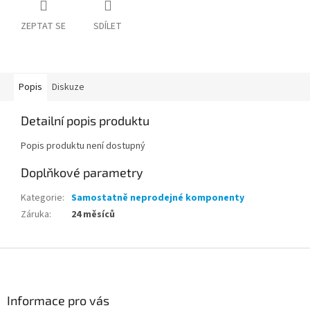
ZEPTAT SE
SDÍLET
Popis
Diskuze
Detailní popis produktu
Popis produktu není dostupný
Doplňkové parametry
Kategorie
:
Samostatně neprodejné komponenty
Záruka
:
24 měsíců
Z
á
p
a
Informace pro vás