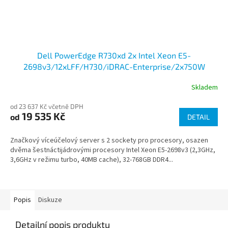
Dell PowerEdge R730xd 2x Intel Xeon E5-
2698v3/12xLFF/H730/iDRAC-Enterprise/2x750W
Skladem
od 23 637 Kč včetně DPH
19 535 Kč
od
DETAIL
Značkový víceúčelový server s 2 sockety pro procesory, osazen
dvěma šestnáctijádrovými procesory Intel Xeon E5-2698v3 (2,3GHz,
3,6GHz v režimu turbo, 40MB cache), 32-768GB DDR4...
Popis
Diskuze
Detailní popis produktu