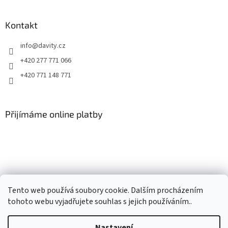
Kontakt
info
@
davity.cz
+420 277 771 066
+420 771 148 771
Přijímáme online platby
Tento web používá soubory cookie. Dalším procházením
tohoto webu vyjadřujete souhlas s jejich používáním..
Nastavení