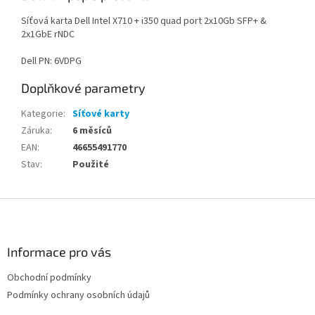
Síťová karta Dell Intel X710 + i350 quad port 2x10Gb SFP+ &
2x1GbE rNDC
Dell PN: 6VDPG
Doplňkové parametry
Kategorie
:
Síťové karty
Záruka
:
6 měsíců
EAN
:
46655491770
Stav
:
Použité
Z
á
p
a
Informace pro vás
t
Obchodní podmínky
í
Podmínky ochrany osobních údajů