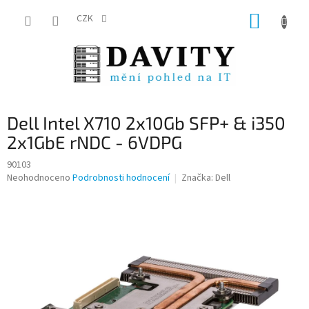
Přejít
NÁKUP
na
CZK
obsah
KOŠÍK
Dell Intel X710 2x10Gb SFP+ & i350
2x1GbE rNDC - 6VDPG
90103
Průměrné
Neohodnoceno
Podrobnosti hodnocení
Značka:
Dell
hodnocení
produktu
je
0,0
z
5
hvězdiček.