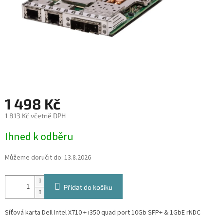
1 498 Kč
1 813 Kč včetně DPH
Měrná
Ihned k odběru
cena:
Můžeme doručit do:
13.8.2026
Přidat do košíku
Síťová karta Dell Intel X710 + i350 quad port 10Gb SFP+ & 1GbE rNDC