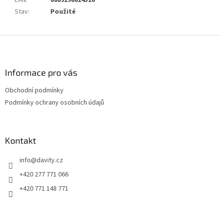
EAN
:
0889296614326
Stav
:
Použité
Z
á
p
a
Informace pro vás
t
Obchodní podmínky
í
Podmínky ochrany osobních údajů
Kontakt
info
@
davity.cz
+420 277 771 066
+420 771 148 771