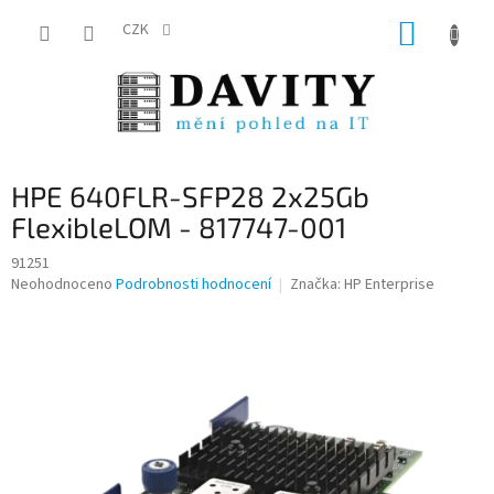
Přejít
NÁKUP
na
CZK
obsah
KOŠÍK
HPE 640FLR-SFP28 2x25Gb
FlexibleLOM - 817747-001
91251
Průměrné
Neohodnoceno
Podrobnosti hodnocení
Značka:
HP Enterprise
hodnocení
produktu
je
0,0
z
5
hvězdiček.