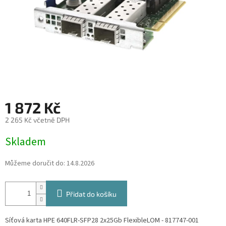
1 872 Kč
2 265 Kč včetně DPH
Měrná
Skladem
cena:
Můžeme doručit do:
14.8.2026
Přidat do košíku
Síťová karta HPE 640FLR-SFP28 2x25Gb FlexibleLOM - 817747-001