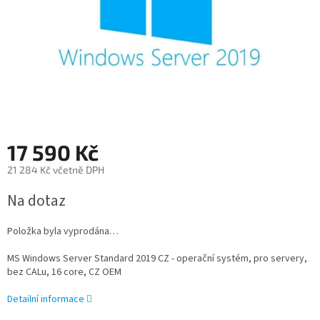
17 590 Kč
21 284 Kč včetně DPH
Měrná
Na dotaz
cena:
Položka byla vyprodána…
MS Windows Server Standard 2019 CZ - operační systém, pro servery,
bez CALu, 16 core, CZ OEM
Detailní informace