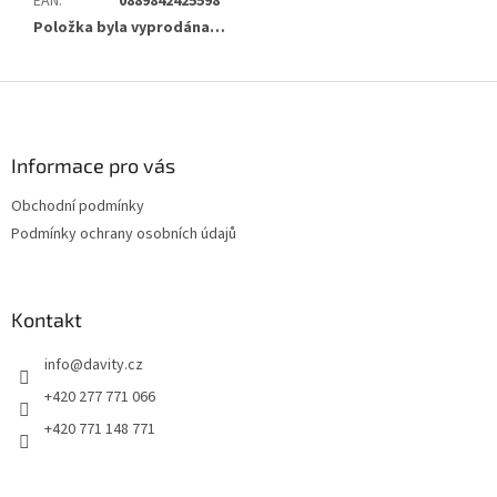
EAN
:
0889842425598
Položka byla vyprodána…
Z
á
p
a
Informace pro vás
t
Obchodní podmínky
í
Podmínky ochrany osobních údajů
Kontakt
info
@
davity.cz
+420 277 771 066
+420 771 148 771