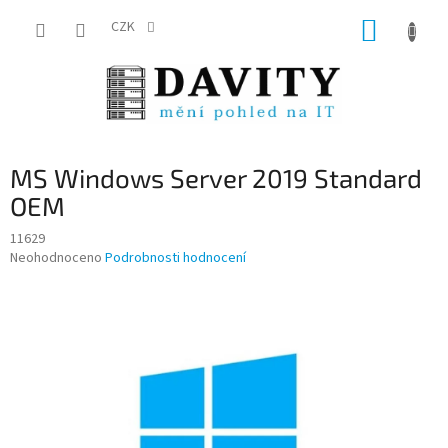
Přejít
NÁKUP
na
CZK
obsah
KOŠÍK
MS Windows Server 2019 Standard
OEM
11629
Průměrné
Neohodnoceno
Podrobnosti hodnocení
hodnocení
produktu
je
0,0
z
5
hvězdiček.