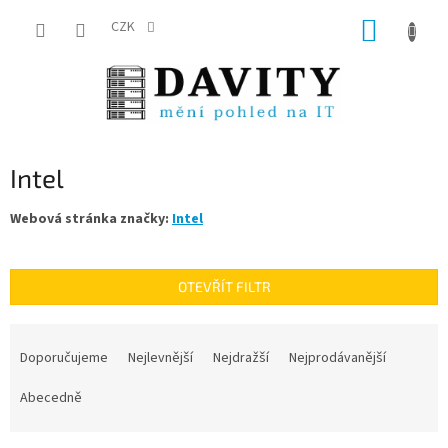
Přejít
NÁKUP
na
CZK
obsah
KOŠÍK
Intel
Webová stránka značky:
Intel
OTEVŘÍT FILTR
Ř
a
Doporučujeme
Nejlevnější
Nejdražší
Nejprodávanější
z
e
Abecedně
n
í