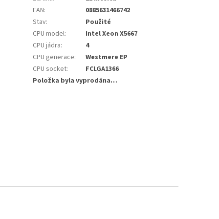
EAN
:
0885631466742
Stav
:
Použité
CPU model
:
Intel Xeon X5667
CPU jádra
:
4
CPU generace
:
Westmere EP
CPU socket
:
FCLGA1366
Položka byla vyprodána…