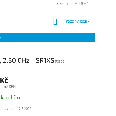
CZK
Přihlášení
NÁKUPNÍ
Prázdný košík
KOŠÍK
y
, 2.30 GHz - SR1XS
50306
 Kč
četně DPH
 k odběru
oručit do:
12.8.2026