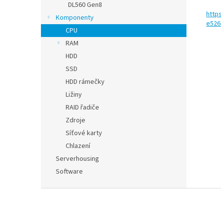
DL560 Gen8
http
Komponenty
e526
CPU
RAM
HDD
SSD
HDD rámečky
Ližiny
RAID řadiče
Zdroje
Síťové karty
Chlazení
Serverhousing
Software
Z
á
p