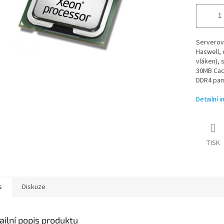
Serverový
Haswell, 
vláken), 
30MB Cach
DDR4 pam
Detailní 
TISK
s
Diskuze
ailní popis produktu