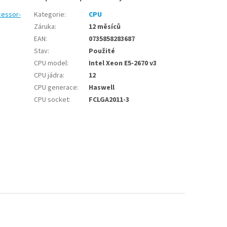
cessor-
Kategorie
:
CPU
Záruka
:
12 měsíců
EAN
:
0735858283687
Stav
:
Použité
CPU model
:
Intel Xeon E5-2670 v3
CPU jádra
:
12
CPU generace
:
Haswell
CPU socket
:
FCLGA2011-3