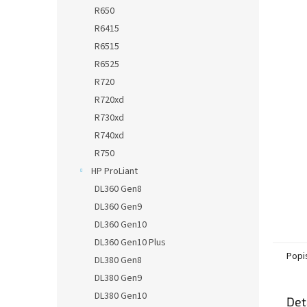
n
R650
e
R6415
l
R6515
R6525
R720
R720xd
R730xd
R740xd
R750
HP ProLiant
DL360 Gen8
DL360 Gen9
DL360 Gen10
DL360 Gen10 Plus
Popi
DL380 Gen8
DL380 Gen9
DL380 Gen10
Det