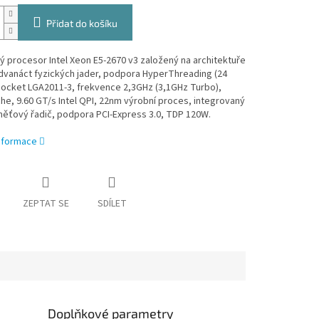
Přidat do košíku
 procesor Intel Xeon E5-2670 v3 založený na architektuře
dvanáct fyzických jader, podpora HyperThreading (24
socket LGA2011-3, frekvence 2,3GHz (3,1GHz Turbo),
e, 9.60 GT/s Intel QPI, 22nm výrobní proces, integrovaný
ěťový řadič, podpora PCI-Express 3.0, TDP 120W.
informace
ZEPTAT SE
SDÍLET
Doplňkové parametry