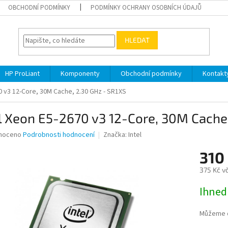
OBCHODNÍ PODMÍNKY
PODMÍNKY OCHRANY OSOBNÍCH ÚDAJŮ
HLEDAT
HP ProLiant
Komponenty
Obchodní podmínky
Kontakt
0 v3 12-Core, 30M Cache, 2.30 GHz - SR1XS
l Xeon E5-2670 v3 12-Core, 30M Cache
né
noceno
Podrobnosti hodnocení
Značka:
Intel
ní
310
u
375 Kč v
Měrná
Ihned
cena:
ek.
Můžeme d