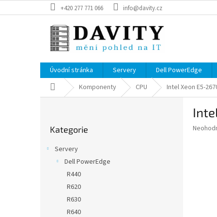
Přejít
+420 277 771 066
info@davity.cz
na
obsah
Úvodní stránka
Servery
Dell PowerEdge
Domů
Komponenty
CPU
Intel Xeon E5-267
P
Inte
o
Přeskočit
s
Průměr
Neohod
Kategorie
kategorie
t
hodnoce
r
produkt
Servery
a
je
Dell PowerEdge
0,0
n
z
R440
n
5
í
R620
hvězdič
p
R630
a
R640