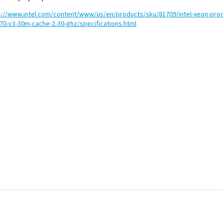
s://www.intel.com/content/www/us/en/products/sku/81709/intel-xeon-pro
70-v3-30m-cache-2-30-ghz/specifications.html