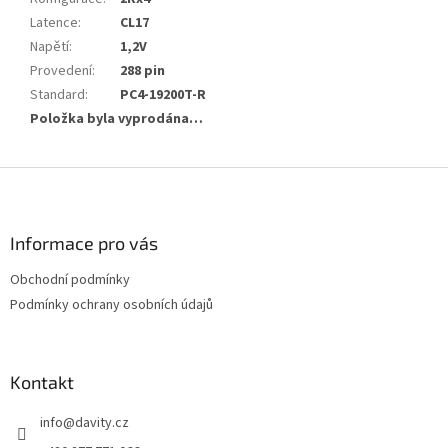
Latence
:
CL17
Napětí
:
1,2V
Provedení
:
288 pin
Standard
:
PC4-19200T-R
Položka byla vyprodána…
Z
á
p
a
Informace pro vás
t
Obchodní podmínky
í
Podmínky ochrany osobních údajů
Kontakt
info
@
davity.cz