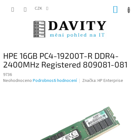
Přejít
NÁKUP
na
CZK
obsah
KOŠÍK
HPE 16GB PC4-19200T-R DDR4-
2400MHz Registered 809081-081
9736
Průměrné
Neohodnoceno
Podrobnosti hodnocení
Značka:
HP Enterprise
hodnocení
produktu
je
0,0
z
5
hvězdiček.