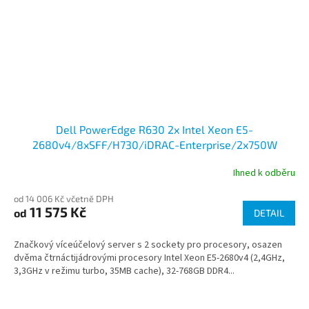
Dell PowerEdge R630 2x Intel Xeon E5-
2680v4/8xSFF/H730/iDRAC-Enterprise/2x750W
Ihned k odběru
od 14 006 Kč včetně DPH
11 575 Kč
od
DETAIL
Značkový víceúčelový server s 2 sockety pro procesory, osazen
dvěma čtrnáctijádrovými procesory Intel Xeon E5-2680v4 (2,4GHz,
3,3GHz v režimu turbo, 35MB cache), 32-768GB DDR4...