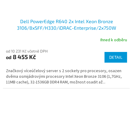
Dell PowerEdge R640 2x Intel Xeon Bronze
3106/8xSFF/H330/iDRAC-Enterprise/2x750W
Ihned k odběru
od 10 231 Kč včetně DPH
8 455 Kč
od
DETAIL
Značkový víceúčelový server s 2 sockety pro procesory, osazen
dvěma osmijádrovými procesory Intel Xeon Bronze 3106 (1,7GHz,
11MB cache), 32-1536GB DDR4 RAM, možnost osadit až...