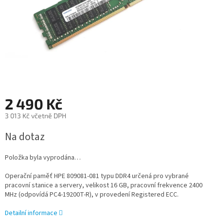
2 490 Kč
3 013 Kč včetně DPH
Měrná
Na dotaz
cena:
Položka byla vyprodána…
Operační paměť HPE 809081-081 typu DDR4 určená pro vybrané
pracovní stanice a servery, velikost 16 GB, pracovní frekvence 2400
MHz (odpovídá PC4-19200T-R), v provedení Registered ECC.
Detailní informace