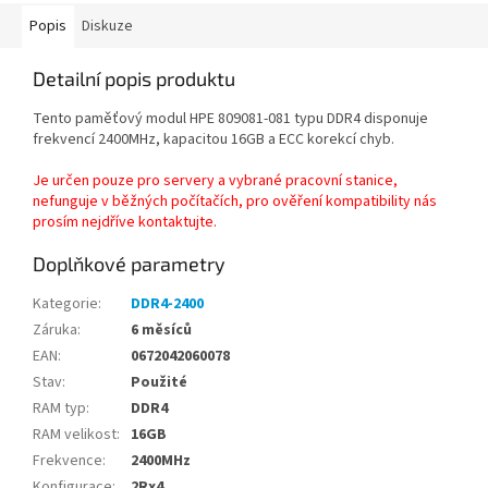
Popis
Diskuze
Detailní popis produktu
Tento paměťový modul HPE 809081-081 typu DDR4
disponuje
frekvencí 2400MHz
, kapacitou 16GB
a ECC
korekcí chyb.
Je určen pouze pro servery a vybrané pracovní stanice,
nefunguje v běžných počítačích, pro ověření kompatibility nás
prosím nejdříve kontaktujte.
Doplňkové parametry
Kategorie
:
DDR4-2400
Záruka
:
6 měsíců
EAN
:
0672042060078
Stav
:
Použité
RAM typ
:
DDR4
RAM velikost
:
16GB
Frekvence
:
2400MHz
Konfigurace
:
2Rx4