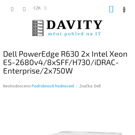
Přejít
NÁKUP
na
CZK
obsah
KOŠÍK
Dell PowerEdge R630 2x Intel Xeon
E5-2680v4/8xSFF/H730/iDRAC-
Enterprise/2x750W
Průměrné
Neohodnoceno
Podrobnosti hodnocení
Značka:
Dell
hodnocení
produktu
je
0,0
z
5
hvězdiček.