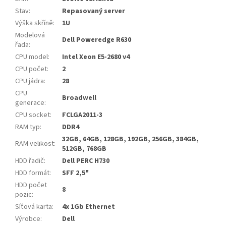
Stav
:
Repasovaný server
Výška skříně
:
1U
Modelová
Dell Poweredge R630
řada
:
CPU model
:
Intel Xeon E5-2680 v4
CPU počet
:
2
CPU jádra
:
28
CPU
Broadwell
generace
:
CPU socket
:
FCLGA2011-3
RAM typ
:
DDR4
32GB, 64GB, 128GB, 192GB, 256GB, 384GB,
RAM velikost
:
512GB, 768GB
HDD řadič
:
Dell PERC H730
HDD formát
:
SFF 2,5"
HDD počet
8
pozic
:
Síťová karta
:
4x 1Gb Ethernet
Výrobce
:
Dell