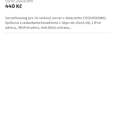
532 Kč včetně DPH
440 Kč
Serverhousing pro 1U rackový server v datacentru COOLHOUSING,
špičková a redundantní konektivita 1 Gbps do všech sítí, 1 IPv4
adresa, /96 IPv6 adres, Anti-DDoS ochrana,...