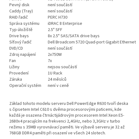
Pevný disk
není součástí
Caddy (Tray)
není součástí
RAID řadič
PERC H730
Správa systému
iDRAC 8 Enterprise
Typ úložiště
2.5" SFF
Drive bays
8x 2.5" SAS/SATA drive bays
Síťový řadič
Dell Broadcom 5720 Quad-port Gigabit Ethernet
DVD/CD
není součástí
Zdroj napájení
2x750W
Fan
7x
Ližiny
nejsou součástí
Provedení
1U Rack
Záruka
24 měsíců
Operační systém
není v ceně
Základ tohoto modelu serveru Dell PowerEdge R630 tvoří deska
s čipsetem Intel C610 s dvěma procesorovými paticemi, kde
každá je osazena čtrnáctijádrovým procesorem Intel Xeon E5-
2680v4 pracujícím na frekvenci 2,4GHz, nebo 3,3GHz v turbo
režimu s 35MB vyrovnávací paměti. Ve výbavě serveru je 32 až
768GB DDR4 paměti při osazení ve všech 24 slotech.