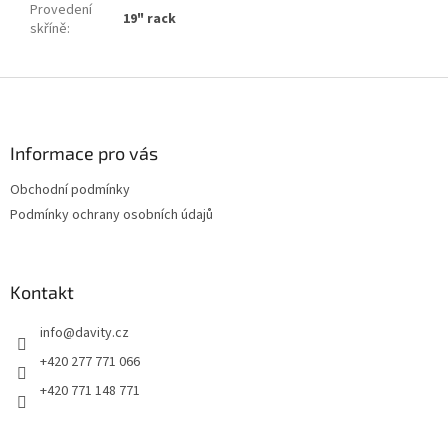
Provedení
19" rack
skříně
:
Z
á
p
a
Informace pro vás
t
Obchodní podmínky
í
Podmínky ochrany osobních údajů
Kontakt
info
@
davity.cz
+420 277 771 066
+420 771 148 771