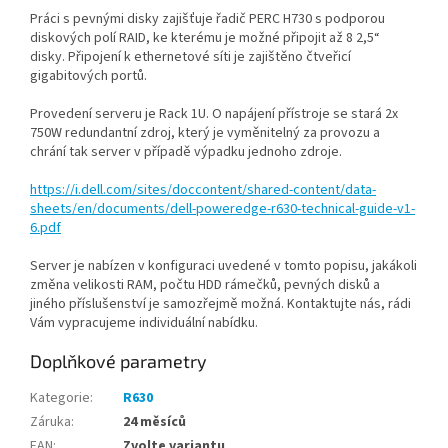
Práci s pevnými disky zajišťuje řadič PERC H730 s podporou
diskových polí RAID, ke kterému je možné připojit až 8 2,5“
disky. Připojení k ethernetové síti je zajištěno čtveřicí
gigabitových portů.
Provedení serveru je Rack 1U. O napájení přístroje se stará 2x
750W redundantní zdroj, který je vyměnitelný za provozu a
chrání tak server v případě výpadku jednoho zdroje.
https://i.dell.com/sites/doccontent/shared-content/data-
sheets/en/documents/dell-poweredge-r630-technical-guide-v1-
6.pdf
Server je nabízen v konfiguraci uvedené v tomto popisu, jakákoli
změna velikosti RAM, počtu HDD rámečků, pevných disků a
jiného příslušenství je samozřejmě možná. Kontaktujte nás, rádi
Vám vypracujeme individuální nabídku.
Doplňkové parametry
Kategorie
:
R630
Záruka
:
24 měsíců
EAN
:
Zvolte variantu