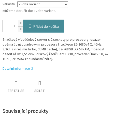
Varianta
Můžeme doručit do:
Zvolte variantu
Přidat do košíku
Značkový víceúčelový server s 2 sockety pro procesory, osazen
dvěma čtrnáctijádrovými procesory Intel Xeon E5-2680v4
(2,4GHz,
3,3GHz v režimu turbo, 35MB cache), 32-768GB DDR4 RAM, možnost
osadit až 8x 2,5“ disk, diskový řadič Perc H730, provedení Rack 1U, 4x
1GbE, 2x 750W redundantní zdroj.
Detailní informace
ZEPTAT SE
SDÍLET
Související produkty