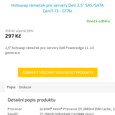
Hotswap rámeček pro servery Dell 2,5" SAS/SATA
Gen11-13 - G176J
Ihned k odběru
359 Kč včetně DPH
297 Kč
2,5" hotswap rámeček pro servery Dell Poweredge 11.-13.
generace
ZOBRAZIT VŠECHNY SOUVISEJÍCÍ PRODUKTY
Popis
Diskuze
Detailní popis produktu
Procesor
2x Intel® Xeon® Procesor E5-2680v4 35M Cache, 
Paměť
32-768GB DDR4 RAM (24 DIMM slots)