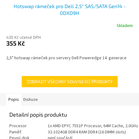
Hotswap rámeček pro Dell 2,5" SAS/SATA Gen14 -
0DXD9H
Skladem
430 Kč včetně DPH
355 Kč
2,5" hotswap rámeček pro servery Dell Poweredge 14. generace
ZOBRAZIT VŠECHNY SOUVISEJÍCÍ PRODUKTY
Popis
Diskuze
Detailní popis produktu
Procesor
1x AMD EPYC 7551P Procesor, 64M Cache, 2.0GHz
Paměť
32-1024GB DDR4 RAM DDR4 (16 DIMM slots)
Pevný disk
není součástí