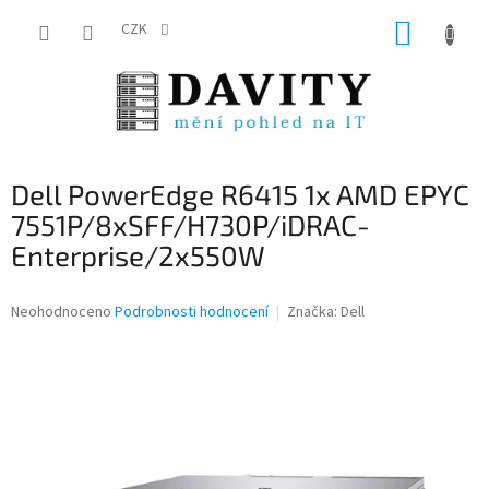
Přejít
NÁKUP
na
CZK
obsah
KOŠÍK
Dell PowerEdge R6415 1x AMD EPYC
7551P/8xSFF/H730P/iDRAC-
Enterprise/2x550W
Průměrné
Neohodnoceno
Podrobnosti hodnocení
Značka:
Dell
hodnocení
produktu
je
0,0
z
5
hvězdiček.