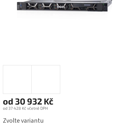
od
30 932 Kč
od
37 428 Kč
včetně DPH
Měrná
Zvolte variantu
cena: