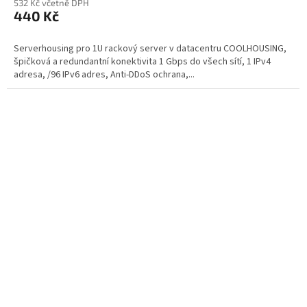
532 Kč včetně DPH
440 Kč
Serverhousing pro 1U rackový server v datacentru COOLHOUSING,
špičková a redundantní konektivita 1 Gbps do všech sítí, 1 IPv4
adresa, /96 IPv6 adres, Anti-DDoS ochrana,...