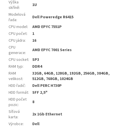
Výška
1U
skříně
:
Modelová
Dell Poweredge R6415
řada
:
CPU model
:
AMD EPYC 7551P
CPU počet
:
1
CPU jádra
:
16
CPU
AMD EPYC 7001 Series
generace
:
CPU socket
:
SP3
RAM typ
:
DDR4
RAM
32GB, 64GB, 128GB, 192GB, 256GB, 384GB,
velikost
:
512GB, 768GB, 1024GB
HDD řadič
:
Dell PERC H730P
HDD formát
:
SFF 2,5"
HDD počet
8
pozic
:
Síťová
2x 1Gb Ethernet
karta
:
Výrobce
:
Dell