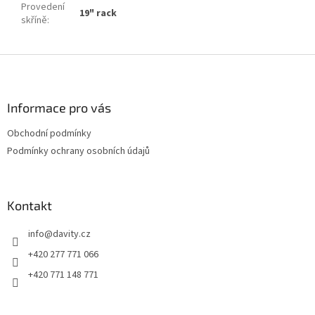
Provedení
19" rack
skříně
:
Z
á
p
a
Informace pro vás
t
Obchodní podmínky
í
Podmínky ochrany osobních údajů
Kontakt
info
@
davity.cz
+420 277 771 066
+420 771 148 771