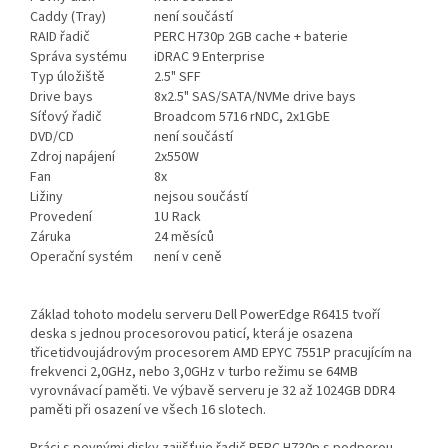
Caddy (Tray)
není součástí
RAID řadič
PERC H730p 2GB cache + baterie
Správa systému
iDRAC 9 Enterprise
Typ úložiště
2.5" SFF
Drive bays
8x2.5" SAS/SATA/NVMe drive bays
Síťový řadič
Broadcom 5716 rNDC, 2x1GbE
DVD/CD
není součástí
Zdroj napájení
2x550W
Fan
8x
Ližiny
nejsou součástí
Provedení
1U Rack
Záruka
24 měsíců
Operační systém
není v ceně
Základ tohoto modelu serveru Dell PowerEdge R6415 tvoří
deska s jednou procesorovou paticí, která je osazena
třicetidvoujádrovým procesorem AMD EPYC 7551P pracujícím na
frekvenci 2,0GHz, nebo 3,0GHz v turbo režimu se 64MB
vyrovnávací paměti. Ve výbavě serveru je 32 až 1024GB DDR4
paměti při osazení ve všech 16 slotech.