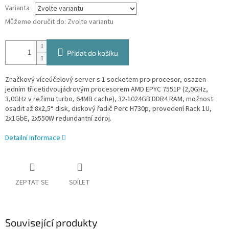
Varianta
Můžeme doručit do:
Zvolte variantu
Přidat do košíku
Značkový víceúčelový server s 1 socketem pro procesor, osazen
jedním třicetidvoujádrovým procesorem AMD EPYC 7551P
(2,0GHz,
3,0GHz v režimu turbo, 64MB cache), 32-1024GB DDR4 RAM, možnost
osadit až 8x2,5“ disk, diskový řadič Perc H730p, provedení Rack 1U,
2x1GbE, 2x550W redundantní zdroj.
Detailní informace
ZEPTAT SE
SDÍLET
Související produkty