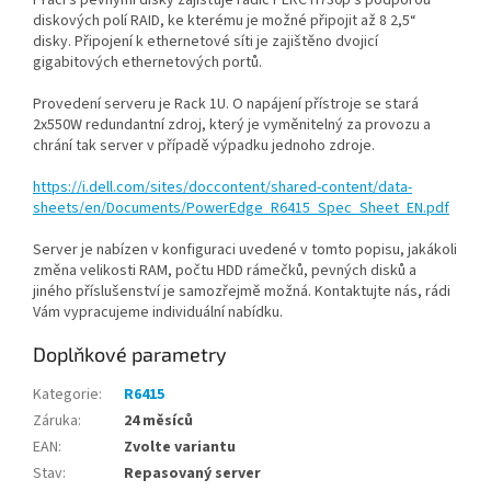
Práci s pevnými disky zajišťuje řadič PERC H730p s podporou
diskových polí RAID, ke kterému je možné připojit až 8 2,5“
disky. Připojení k ethernetové síti je zajištěno dvojicí
gigabitových ethernetových portů.
Provedení serveru je Rack 1U. O napájení přístroje se stará
2x550W redundantní zdroj, který je vyměnitelný za provozu a
chrání tak server v případě výpadku jednoho zdroje.
https://i.dell.com/sites/doccontent/shared-content/data-
sheets/en/Documents/PowerEdge_R6415_Spec_Sheet_EN.pdf
Server je nabízen v konfiguraci uvedené v tomto popisu, jakákoli
změna velikosti RAM, počtu HDD rámečků, pevných disků a
jiného příslušenství je samozřejmě možná. Kontaktujte nás, rádi
Vám vypracujeme individuální nabídku.
Doplňkové parametry
Kategorie
:
R6415
Záruka
:
24 měsíců
EAN
:
Zvolte variantu
Stav
:
Repasovaný server