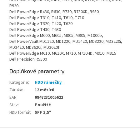
Dell PowerEdge R320, R420, R520, R620, R720, R720XD, R820,
R920
Dell PowerEdge R430, R630, R730, R730XD, R930
Dell PowerEdge T310, T410, T610, T710
Dell PowerEdge T320, T420, T620
Dell PowerEdge T430, T630
Dell PowerEdge M600, M605, M805, M905, M1000e,
Dell PowerVault MD1120, MD1220, MD1420, MD3220, MD3220i,
MD3420, MD3620i, MD3620f
Dell PowerEdge M610, M610X, M710, M710HD, M910, M915
Dell Precision R5500
Doplňkové parametry
Kategorie
:
HDD rámečky
Záruka
:
12 měsíců
EAN
:
0847231005622
Stav
:
Použité
HDD formát
:
SFF 2,5"
Z
á