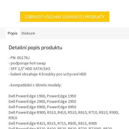
ZOBRAZIT VŠECHNY SOUVISEJÍCÍ PRODUKTY
Popis
Diskuze
Detailní popis produktu
- PN: 0G176J
- podporuje hot-swap
- SFF 2,5" HDD SATA/SAS
- balení obsahuje 4 šroubky pro uchycení HDD
- kompatibilní s těmito modely:
Dell PowerEdge 1900, PowerEdge 1950
Dell PowerEdge 2900, PowerEdge 2950
Dell PowerEdge 6900, PowerEdge 6950
Dell PowerEdge R900, R310, R410, R510, R610, R710, R810, R900,
R910
Dell PowerEdge R415, R515, R715, R805, R815, R905