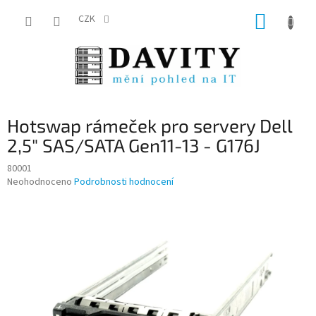
Přejít
NÁKUP
na
CZK
obsah
KOŠÍK
Hotswap rámeček pro servery Dell
2,5" SAS/SATA Gen11-13 - G176J
80001
Průměrné
Neohodnoceno
Podrobnosti hodnocení
hodnocení
produktu
je
0,0
z
5
hvězdiček.