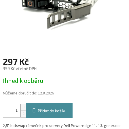
297 Kč
359 Kč včetně DPH
Měrná
Ihned k odběru
cena:
Můžeme doručit do:
12.8.2026
Přidat do košíku
2,5" hotswap rámeček pro servery Dell Poweredge 11.-13. generace