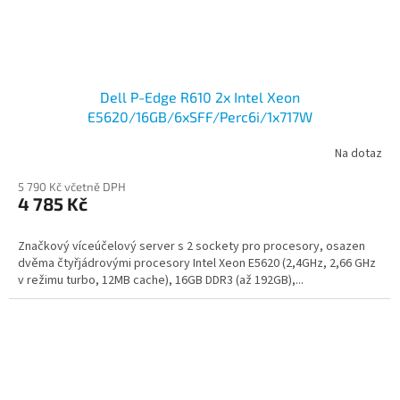
Dell P-Edge R610 2x Intel Xeon
E5620/16GB/6xSFF/Perc6i/1x717W
Na dotaz
5 790 Kč včetně DPH
4 785 Kč
Značkový víceúčelový server s 2 sockety pro procesory, osazen
dvěma čtyřjádrovými procesory Intel Xeon E5620 (2,4GHz, 2,66 GHz
v režimu turbo, 12MB cache), 16GB DDR3 (až 192GB),...