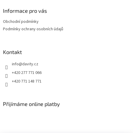
p
a
Informace pro vás
t
Obchodní podmínky
í
Podmínky ochrany osobních údajů
Kontakt
info
@
davity.cz
+420 277 771 066
+420 771 148 771
Přijímáme online platby