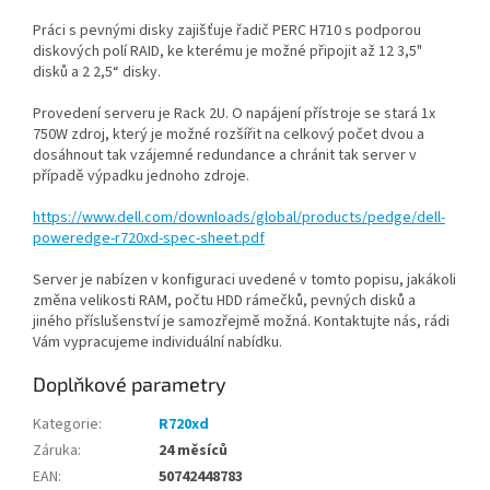
Práci s pevnými disky zajišťuje řadič PERC H710 s podporou
diskových polí RAID, ke kterému je možné připojit až 12 3,5"
disků a 2 2,5“ disky.
Provedení serveru je Rack 2U. O napájení přístroje se stará 1x
750W zdroj, který je možné rozšířit na celkový počet dvou a
dosáhnout tak vzájemné redundance a chránit tak server v
případě výpadku jednoho zdroje.
https://www.dell.com/downloads/global/products/pedge/dell-
poweredge-r720xd-spec-sheet.pdf
Server je nabízen v konfiguraci uvedené v tomto popisu, jakákoli
změna velikosti RAM, počtu HDD rámečků, pevných disků a
jiného příslušenství je samozřejmě možná. Kontaktujte nás, rádi
Vám vypracujeme individuální nabídku.
Doplňkové parametry
Kategorie
:
R720xd
Záruka
:
24 měsíců
EAN
:
50742448783