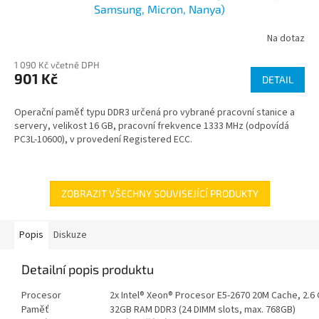
Samsung, Micron, Nanya)
Na dotaz
1 090 Kč včetně DPH
901 Kč
DETAIL
Operační paměť typu DDR3 určená pro vybrané pracovní stanice a
servery, velikost 16 GB, pracovní frekvence 1333 MHz (odpovídá
PC3L-10600), v provedení Registered ECC.
ZOBRAZIT VŠECHNY SOUVISEJÍCÍ PRODUKTY
Popis
Diskuze
Detailní popis produktu
Procesor
2x Intel® Xeon® Procesor E5-2670 20M Cache, 2.6
Paměť
32GB RAM DDR3 (24 DIMM slots, max. 768GB)