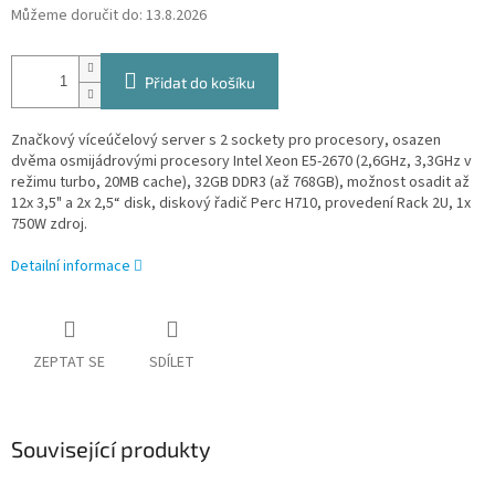
Můžeme doručit do:
13.8.2026
Přidat do košíku
Značkový víceúčelový server s 2 sockety pro procesory, osazen
dvěma osmijádrovými procesory Intel Xeon E5-2670
(2,6GHz, 3,3GHz v
režimu turbo, 20MB cache), 32GB DDR3 (až 768GB), možnost osadit až
12x 3,5" a 2x 2,5“ disk, diskový řadič Perc H710, provedení Rack 2U, 1x
750W zdroj.
Detailní informace
ZEPTAT SE
SDÍLET
Související produkty