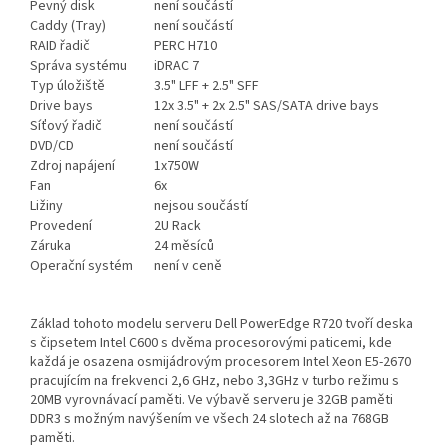
Pevný disk
není součástí
Caddy (Tray)
není součástí
RAID řadič
PERC H710
Správa systému
iDRAC 7
Typ úložiště
3.5" LFF + 2.5" SFF
Drive bays
12x 3.5" + 2x 2.5" SAS/SATA drive bays
Síťový řadič
není součástí
DVD/CD
není součástí
Zdroj napájení
1x750W
Fan
6x
Ližiny
nejsou součástí
Provedení
2U Rack
Záruka
24 měsíců
Operační systém
není v ceně
Základ tohoto modelu serveru Dell PowerEdge R720 tvoří deska
s čipsetem Intel C600 s dvěma procesorovými paticemi, kde
každá je osazena osmijádrovým procesorem Intel Xeon E5-2670
pracujícím na frekvenci 2,6 GHz, nebo 3,3GHz v turbo režimu s
20MB vyrovnávací paměti. Ve výbavě serveru je 32GB paměti
DDR3 s možným navýšením ve všech 24 slotech až na 768GB
paměti.