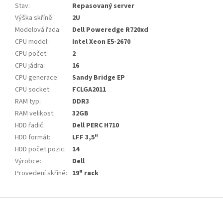
Stav
:
Repasovaný server
Výška skříně
:
2U
Modelová řada
:
Dell Poweredge R720xd
CPU model
:
Intel Xeon E5-2670
CPU počet
:
2
CPU jádra
:
16
CPU generace
:
Sandy Bridge EP
CPU socket
:
FCLGA2011
RAM typ
:
DDR3
RAM velikost
:
32GB
HDD řadič
:
Dell PERC H710
HDD formát
:
LFF 3,5"
HDD počet pozic
:
14
Výrobce
:
Dell
Provedení skříně
:
19" rack
Z
á