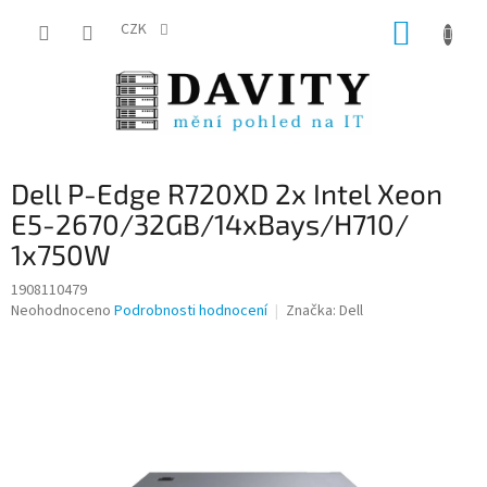
Přejít
NÁKUP
na
CZK
obsah
KOŠÍK
Dell P-Edge R720XD 2x Intel Xeon
E5-2670/32GB/14xBays/H710/
1x750W
1908110479
Průměrné
Neohodnoceno
Podrobnosti hodnocení
Značka:
Dell
hodnocení
produktu
je
0,0
z
5
hvězdiček.