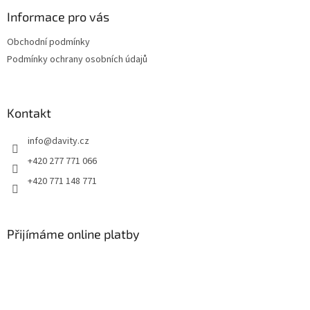
p
a
Informace pro vás
t
Obchodní podmínky
í
Podmínky ochrany osobních údajů
Kontakt
info
@
davity.cz
+420 277 771 066
+420 771 148 771
Přijímáme online platby