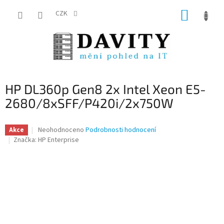
Přejít
NÁKUP
na
CZK
obsah
KOŠÍK
HP DL360p Gen8 2x Intel Xeon E5-
2680/8xSFF/P420i/2x750W
Průměrné
Neohodnoceno
Podrobnosti hodnocení
Akce
hodnocení
Značka:
HP Enterprise
produktu
je
0,0
z
5
hvězdiček.