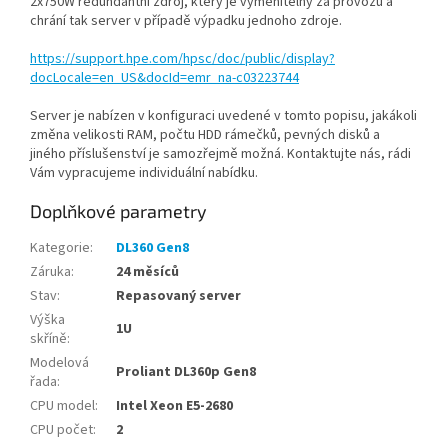
2x750W redundantní zdroj, který je vyměnitelný za provozu a
chrání tak server v případě výpadku jednoho zdroje.
https://support.hpe.com/hpsc/doc/public/display?
docLocale=en_US&docId=emr_na-c03223744
Server je nabízen v konfiguraci uvedené v tomto popisu, jakákoli
změna velikosti RAM, počtu HDD rámečků, pevných disků a
jiného příslušenství je samozřejmě možná. Kontaktujte nás, rádi
Vám vypracujeme individuální nabídku.
Doplňkové parametry
Kategorie
:
DL360 Gen8
Záruka
:
24 měsíců
Stav
:
Repasovaný server
Výška
1U
skříně
:
Modelová
Proliant DL360p Gen8
řada
:
CPU model
:
Intel Xeon E5-2680
CPU počet
:
2