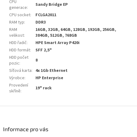
CPU
Sandy Bridge EP
generace
:
CPU socket
:
FCLGA2011
RAM typ
:
DDR3
RAM
16GB, 32GB, 64GB, 128GB, 192GB, 256GB,
velikost
:
384GB, 512GB, 768GB
HDD řadič
:
HPE Smart Array P420i
HDD formát
:
SFF 2,5"
HDD počet
8
pozic
:
Síťová karta
:
4x 1Gb Ethernet
Výrobce
:
HP Enterprise
Provedení
19" rack
skříně
:
Z
á
p
a
Informace pro vás
t