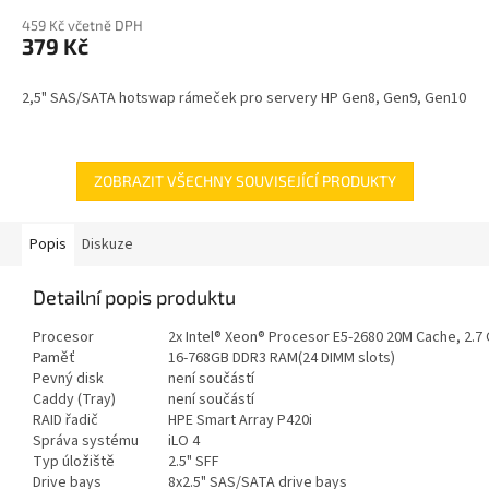
459 Kč včetně DPH
379 Kč
2,5" SAS/SATA hotswap rámeček pro servery HP Gen8, Gen9, Gen10
ZOBRAZIT VŠECHNY SOUVISEJÍCÍ PRODUKTY
Popis
Diskuze
Detailní popis produktu
Procesor
2x Intel® Xeon® Procesor E5-2680 20M Cache, 2.7
Paměť
16-768GB DDR3 RAM(24 DIMM slots)
Pevný disk
není součástí
Caddy (Tray)
není součástí
RAID řadič
HPE Smart Array P420i
Správa systému
iLO 4
Typ úložiště
2.5" SFF
Drive bays
8x2.5" SAS/SATA drive bays