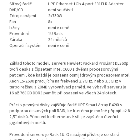
Síťový řadič
HPE Ethernet 1Gb 4-port 331FLR Adapter
DVD/CD
není součástí
Zdroj napájení
2x750W
Fan
8x
Ližiny
není v ceně
Provedení
1U Rack
Záruka
24 měsíců
Operační systém
není v ceně
Základ tohoto modelu serveru Hewlett Packard ProLiant DL360p
tvoří deska s čipsetem Intel C600 s dvěma procesorovými
paticemi, kde každá je osazena osmijádrovým procesorem Intel
Xeon E5-2680 pracujícím na frekvenci 2,7GHz, nebo 3,5GHz v
turbo režimu s 20MB vyrovnávací paměti. Ve výbavě serveru je
16 až 768GB DDR3 paměti při osazení ve všech 24 slotech.
Práci s pevnými disky zajišťuje řadič HPE Smart Array P420i s
podporou diskových polí RAID, ke kterému je možné připojit až 8
2,5“ disků. Připojení k ethernetové síti je zajištěno čtveřicí
gigabitových portů.
Provedení serveru je Rack 1U. O napájení přístroje se stará