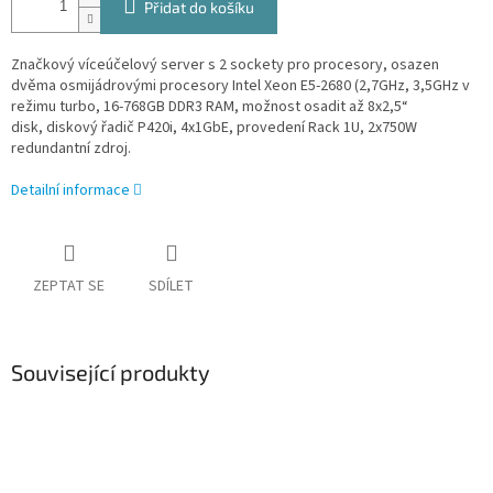
Přidat do košíku
Značkový víceúčelový server s 2 sockety pro procesory, osazen
dvěma osmijádrovými procesory Intel Xeon E5-2680 (2,7GHz, 3,5GHz v
režimu turbo, 16-768GB DDR3 RAM, možnost osadit až 8x2,5“
disk, diskový řadič P420i, 4x1GbE, provedení Rack 1U, 2x750W
redundantní zdroj.
Detailní informace
ZEPTAT SE
SDÍLET
Související produkty