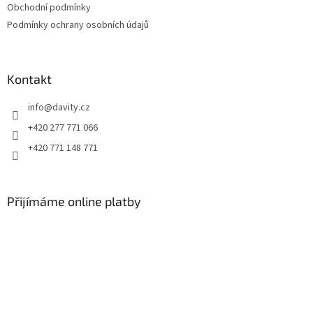
Obchodní podmínky
í
Podmínky ochrany osobních údajů
Kontakt
info
@
davity.cz
+420 277 771 066
+420 771 148 771
Přijímáme online platby