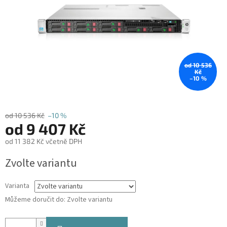
od 10 536
Kč
–10 %
od 10 536 Kč
–10 %
od
9 407 Kč
od
11 382 Kč
včetně DPH
Měrná
Zvolte variantu
cena:
Varianta
Můžeme doručit do:
Zvolte variantu