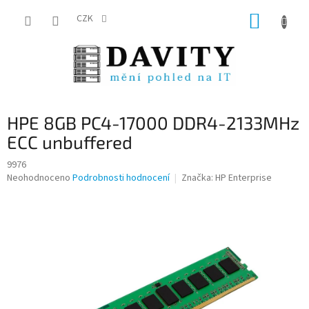
Přejít
NÁKUP
na
CZK
obsah
KOŠÍK
HPE 8GB PC4-17000 DDR4-2133MHz
ECC unbuffered
9976
Průměrné
Neohodnoceno
Podrobnosti hodnocení
Značka:
HP Enterprise
hodnocení
produktu
je
0,0
z
5
hvězdiček.