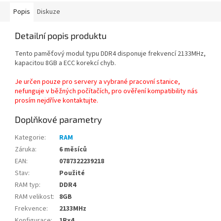
Popis
Diskuze
Detailní popis produktu
Tento paměťový modul typu DDR4
disponuje frekvencí 2133MHz
,
kapacitou 8GB
a ECC
korekcí chyb.
Je určen pouze pro servery a vybrané pracovní stanice,
nefunguje v běžných počítačích, pro ověření kompatibility nás
prosím nejdříve kontaktujte.
Doplňkové parametry
Kategorie
:
RAM
Záruka
:
6 měsíců
EAN
:
0787322239218
Stav
:
Použité
RAM typ
:
DDR4
RAM velikost
:
8GB
Frekvence
:
2133MHz
Konfigurace
:
1Rx4