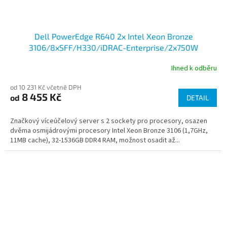
Dell PowerEdge R640 2x Intel Xeon Bronze
3106/8xSFF/H330/iDRAC-Enterprise/2x750W
Ihned k odběru
od 10 231 Kč včetně DPH
8 455 Kč
od
DETAIL
Značkový víceúčelový server s 2 sockety pro procesory, osazen
dvěma osmijádrovými procesory Intel Xeon Bronze 3106 (1,7GHz,
11MB cache), 32-1536GB DDR4 RAM, možnost osadit až...