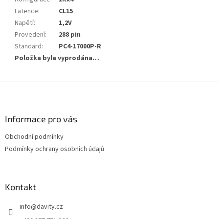
Latence
:
CL15
Napětí
:
1,2V
Provedení
:
288 pin
Standard
:
PC4-17000P-R
Položka byla vyprodána…
Z
á
p
a
Informace pro vás
t
Obchodní podmínky
í
Podmínky ochrany osobních údajů
Kontakt
info
@
davity.cz