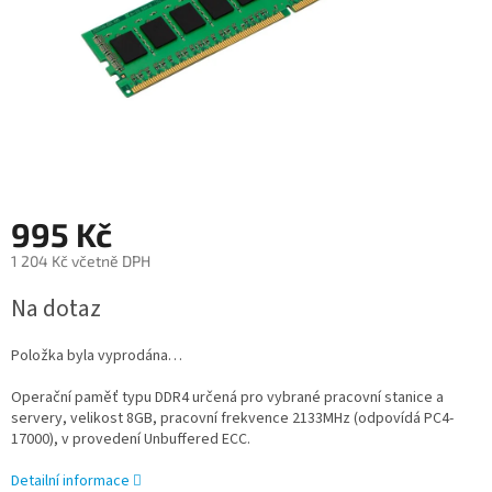
995 Kč
1 204 Kč včetně DPH
Měrná
Na dotaz
cena:
Položka byla vyprodána…
Operační paměť typu DDR4 určená pro vybrané pracovní stanice a
servery, velikost 8GB, pracovní frekvence 2133MHz (odpovídá PC4-
17000), v provedení Unbuffered ECC.
Detailní informace