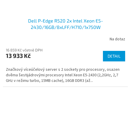
Dell P-Edge R520 2x Intel Xeon E5-
2430/16GB/8xLFF/H710/1x750W
Na dotaz
16 859 Kč včetně DPH
13 933 Kč
DETAIL
Značkový víceúčelový server s 2 sockety pro procesory, osazen
dvěma šestijádrovými procesory Intel Xeon E5-2430 (2,2GHz, 2,7
GHz v režimu turbo, 15MB cache), 16GB DDR3 (až...