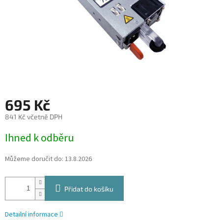
695 Kč
841 Kč včetně DPH
Měrná
Ihned k odběru
cena:
Můžeme doručit do:
13.8.2026
Přidat do košíku
Detailní informace