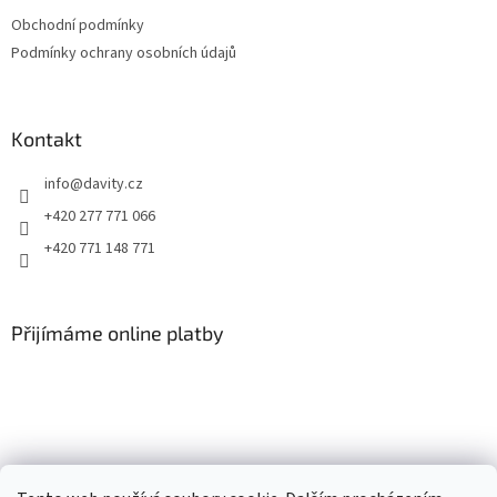
t
Obchodní podmínky
í
Podmínky ochrany osobních údajů
Kontakt
info
@
davity.cz
+420 277 771 066
+420 771 148 771
Přijímáme online platby