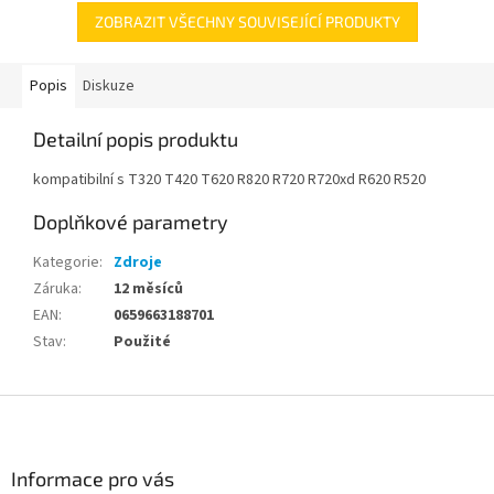
ZOBRAZIT VŠECHNY SOUVISEJÍCÍ PRODUKTY
Popis
Diskuze
Detailní popis produktu
kompatibilní s
T320 T420 T620 R820 R720 R720xd R620 R520
Doplňkové parametry
Kategorie
:
Zdroje
Záruka
:
12 měsíců
EAN
:
0659663188701
Stav
:
Použité
Z
á
p
a
Informace pro vás