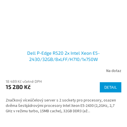
Dell P-Edge R520 2x Intel Xeon E5-
2430/32GB/8xLFF/H710/1x750W
Na dotaz
18 489 Kč včetně DPH
15 280 Kč
DETAIL
Značkový víceúčelový server s 2 sockety pro procesory, osazen
dvěma šestijádrovými procesory Intel Xeon E5-2430 (2,2GHz, 2,7
GHz v režimu turbo, 15MB cache), 32GB DDR3 (až...