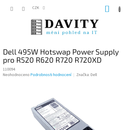
Přejít
NÁKUP
na
CZK
obsah
KOŠÍK
Dell 495W Hotswap Power Supply
pro R520 R620 R720 R720XD
110094
Průměrné
Neohodnoceno
Podrobnosti hodnocení
Značka:
Dell
hodnocení
produktu
je
0,0
z
5
hvězdiček.