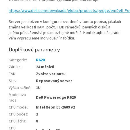
https://www.dell.com/downloads/global/products/pedge/en/Dell_
Server je nabízen v konfiguraci uvedené v tomto popisu, jakákoli
změna velikosti RAM, počtu HDD rámečků, pevných disků a
jiného příslušenství je samozřejmě možná. Kontaktujte nás, rádi
Vám vypracujeme individuální nabídku.
Doplňkové parametry
Kategorie
:
R620
Záruka
:
24 měsíců
EAN
:
Zvolte variantu
Stav
:
Repasovaný server
Výška skříně
:
1U
Modelová
Dell Poweredge R620
řada
:
CPU model
:
Intel Xeon E5-2609 v2
CPU počet
:
2
CPU jádra
:
8
CPU