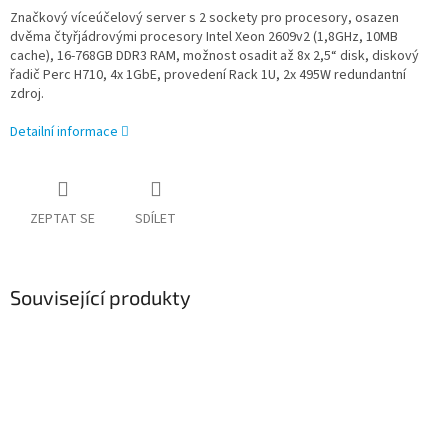
Značkový víceúčelový server s 2 sockety pro procesory, osazen
dvěma čtyřjádrovými procesory Intel Xeon 2609v2 (1,8GHz, 10MB
cache), 16-768GB DDR3 RAM, možnost osadit až 8x 2,5“ disk, diskový
řadič Perc H710, 4x 1GbE, provedení Rack 1U, 2x 495W redundantní
zdroj.
Detailní informace
ZEPTAT SE
SDÍLET
Související produkty