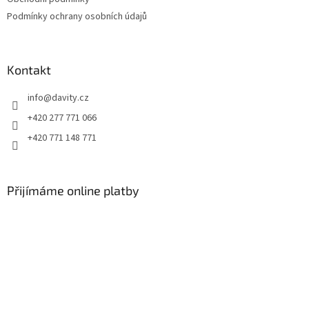
í
Podmínky ochrany osobních údajů
Kontakt
info
@
davity.cz
+420 277 771 066
+420 771 148 771
Přijímáme online platby