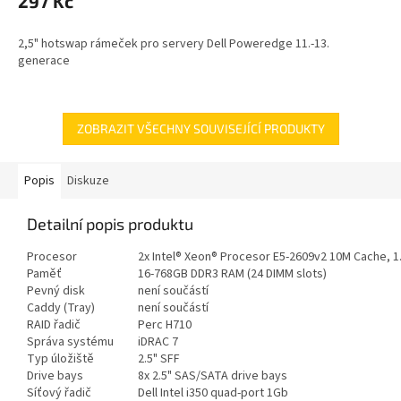
297 Kč
2,5" hotswap rámeček pro servery Dell Poweredge 11.-13.
generace
ZOBRAZIT VŠECHNY SOUVISEJÍCÍ PRODUKTY
Popis
Diskuze
Detailní popis produktu
Procesor
2x Intel® Xeon® Procesor E5-2609v2 10M Cache, 1
Paměť
16-768GB DDR3 RAM (24 DIMM slots)
Pevný disk
není součástí
Caddy (Tray)
není součástí
RAID řadič
Perc H710
Správa systému
iDRAC 7
Typ úložiště
2.5" SFF
Drive bays
8x 2.5" SAS/SATA drive bays
Síťový řadič
Dell Intel i350 q
uad-port 1Gb