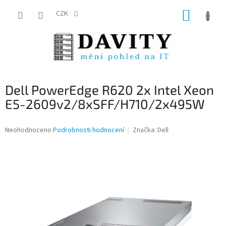
Přejít
NÁKUP
na
CZK
obsah
KOŠÍK
Dell PowerEdge R620 2x Intel Xeon
E5-2609v2/8xSFF/H710/2x495W
Průměrné
Neohodnoceno
Podrobnosti hodnocení
Značka:
Dell
hodnocení
produktu
je
0,0
z
5
hvězdiček.