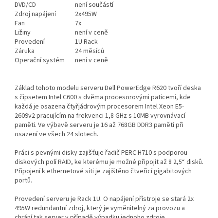
DVD/CD
není součástí
Zdroj napájení
2x495W
Fan
7x
Ližiny
není v ceně
Provedení
1U Rack
Záruka
24 měsíců
Operační systém
není v ceně
Základ tohoto modelu serveru Dell PowerEdge R620 tvoří deska
s čipsetem Intel C600 s dvěma procesorovými paticemi, kde
každá je osazena čtyřjádrovým procesorem Intel Xeon E5-
2609v2 pracujícím na frekvenci 1,8 GHz s 10MB vyrovnávací
paměti. Ve výbavě serveru je 16 až 768GB DDR3 paměti při
osazení ve všech 24 slotech.
Práci s pevnými disky zajišťuje řadič PERC H710 s podporou
diskových polí RAID, ke kterému je možné připojit až 8 2,5“ disků.
Připojení k ethernetové síti je zajištěno čtveřicí gigabitových
portů.
Provedení serveru je Rack 1U. O napájení přístroje se stará 2x
495W redundantní zdroj, který je vyměnitelný za provozu a
chrání tak server v případě výpadku jednoho zdroje.