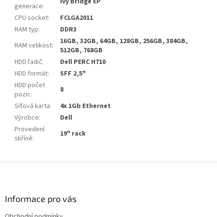
Ivy Bridge EP
generace
:
CPU socket
:
FCLGA2011
RAM typ
:
DDR3
16GB, 32GB, 64GB, 128GB, 256GB, 384GB,
RAM velikost
:
512GB, 768GB
HDD řadič
:
Dell PERC H710
HDD formát
:
SFF 2,5"
HDD počet
8
pozic
:
Síťová karta
:
4x 1Gb Ethernet
Výrobce
:
Dell
Provedení
19" rack
skříně
:
Z
á
p
a
Informace pro vás
t
Obchodní podmínky