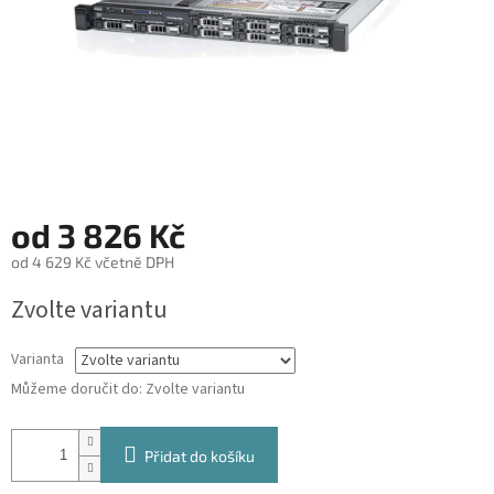
od
3 826 Kč
od
4 629 Kč
včetně DPH
Měrná
Zvolte variantu
cena:
Varianta
Můžeme doručit do:
Zvolte variantu
Přidat do košíku